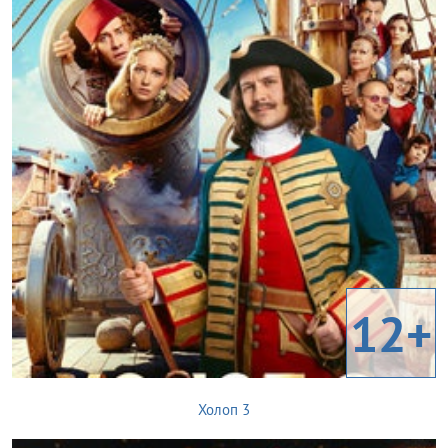
12+
Холоп 3