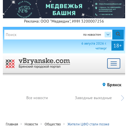
Реклама: ООО "Медведик", ИНН 3200007256
по новостям
6 августа 2026 г.
18+
четверг
Toggle
navigat
Брянск
Все новости
Заводные выходные
Главная
Новости
Общество
Жители ЦФО стали позже