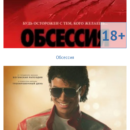
18+
Обсессия