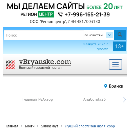
ООО "Регион центр", ИНН 4817003180
по новостям
8 августа 2026 г.
18+
суббота
Toggle
navigat
Брянск
Главный РеАктор
AnaConda23
Главная
Блоги
Sabinskaya
Лучший спортсмен июля: сбор