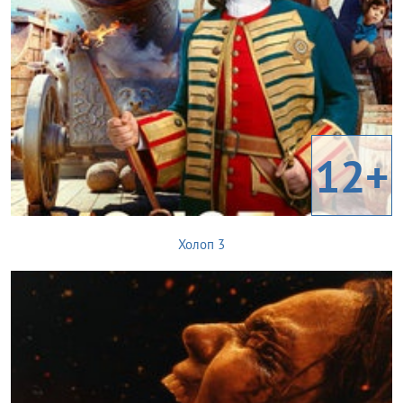
12+
Холоп 3