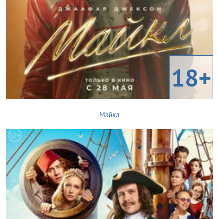
18+
Майкл