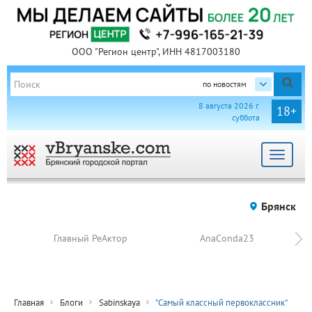
ООО "Регион центр", ИНН 4817003180
по новостям
8 августа 2026 г.
18+
суббота
Toggle
navigat
Брянск
Главный РеАктор
AnaConda23
Главная
Блоги
Sabinskaya
"Самый классный первоклассник"