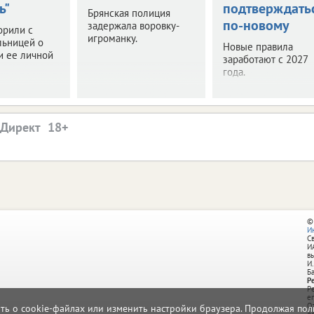
ь"
подтверждать
Брянская полиция
по-новому
задержала воровку-
орили с
игроманку.
льницей о
Новые правила
и ее личной
заработают с 2027
года.
.Директ
©
И
С
И
в
И.
Б
Р
Р
e
О
ать о cookie-файлах или изменить настройки браузера. Продолжая поль
д