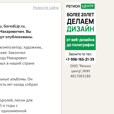
Новости сайта
, GorodLip.ru,
Макаревичем. Вы
дут опубликованы.
 композитор, художник,
кве. Закончил
году Макаревич
вых в нашей стране
ООО "Регион
центр", ИНН
4817003180
льные альбомы. Он
сть лет назад собрал
оролей, песни для
0-е годы с
т одноименной