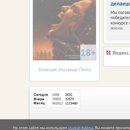
делаеш
Мы погов
победите
конкурсе 
жизни.
18+
Яндекс
Зловещие мертвецы: Пекло
На этом сайте мы используем
cookie-файлы
. Вы можете прочит