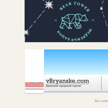
Все ново