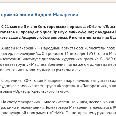
 прямой линии Андрей Макаревич
С 21 мая по 3 июня Сеть городских порталов: vOrle.ru, vTule.ru
ronezhe.ru проводит &quot;Прямую линию&quot; с Андреем 
ете задать Андрею любые вопросы, 9 июня ответы на них бу
Андрей Макаревич – Народный артист России, писатель, поэт,
дюсер, телеведущий… Он родился 11 декабря 1953 года в Мос
итектурный институт с дипломом художника-графика. В 1969 
овывает группу «Машина Времени». Тогда же он одним из пер
инает сочинять рок-музыку на русском языке.
С середины 80-х годов Макаревич параллельно выпускает со
рудничал с музыкантами групп «Квартал» и «Папоротник», а ше
зовый «Оркестр Креольского Танго».
На счету Макаревича – многочисленные книги, несколько кин
тра, кино и телевидения. Телекарьера Макаревича началась в 9
ерпопулярной программы «СМАК». Он по-прежнему руководи