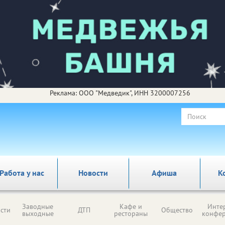
Реклама: ООО "Медведик", ИНН 3200007256
Работа у нас
Новости
Афиша
К
Заводные
Кафе и
Инте
сти
ДТП
Общество
выходные
рестораны
конфе