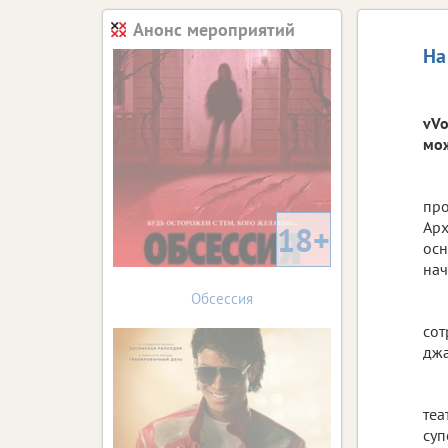
Анонс мероприятий
На
vVo
мож
про
Арх
18+
осн
нач
Обсессия
сот
джа
теа
суп