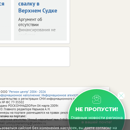
ся
свалку в
проезда
Верхнем Судке
Водителей
предупредили об
Аргумент об
ограничении движения
отсутствии
транспорта.
финансирования не
сработал.
 ООО
"Регион центр" 2004 - 2026
нформационное наполнение: Информационное агентство vRossii.ru
видетельство о регистрации СМИ информационного агентства vRossii.ru
А № ФС 77‑35502
ыдано РОСКОМНАДЗОРом 04 марта 2009г.
НЕ ПРОПУСТИ!
 О. Главного редактора Нарыков А. Н.
аннеры на портале размещаются на правах рекламы.
еклама на портале:
Главные новости региона
екламное агентство "Умный маркетинг" тел. 7-910-267-70-40,
в вашей почте!
mail: umnyy.marketing@yandex.ru
тдельные публикации могут содержать информацию, не предназначенную
зоваться сайтом без изменения настроек, вы даете согласие на
ля пользователей до 18 лет.