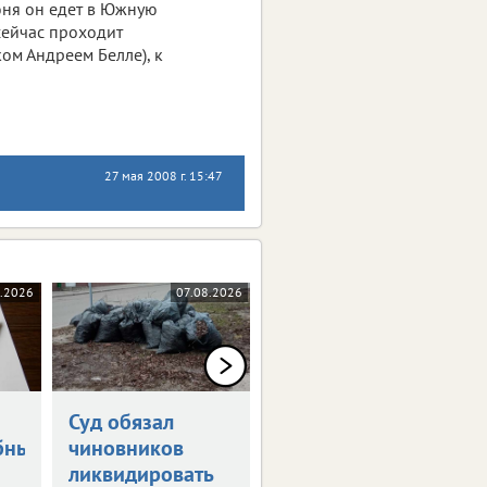
юня он едет в Южную
 сейчас проходит
ом Андреем Белле), к
27 мая 2008 г. 15:47
.2026
07.08.2026
07.08.2026
Суд обязал
Участок
бными
чиновников
Советской
ликвидировать
закроют для