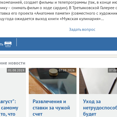
екомпанией, создает фильмы и телепрограммы (так, в конце и
ику – снимать фильм о ходе сардин). В Третьяковской Галерее
тавка его проекта «Анатомия памяти» (совместного с художник
цу года ожидается выход книги «Мужская кулинария»…
Задать вопрос
ть
ние новости
01.08.2019
07.08.2026
07.08
вгуст":
Развлечения и
Уход за
 самому
ставки за чужой
нетрудоспосо
то, что
счет
будет