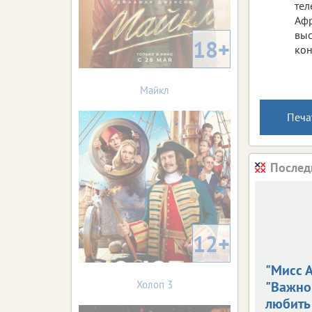
тел
Афр
выс
18+
кон
Майкл
Печа
Послед
12+
"Мисс А
Холоп 3
"Важно
любить 