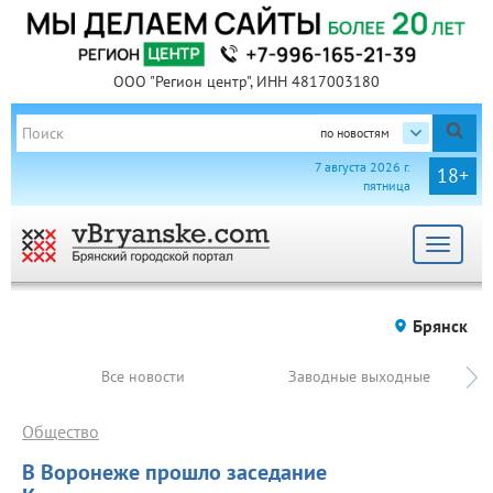
ООО "Регион центр", ИНН 4817003180
по новостям
7 августа 2026 г.
18+
пятница
Toggle
navigat
Брянск
Все новости
Заводные выходные
Общество
В Воронеже прошло заседание