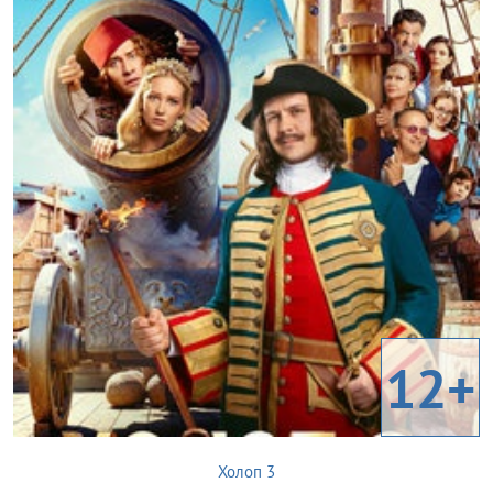
12+
Холоп 3