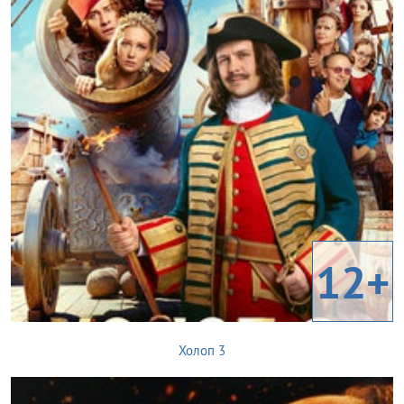
12+
Холоп 3