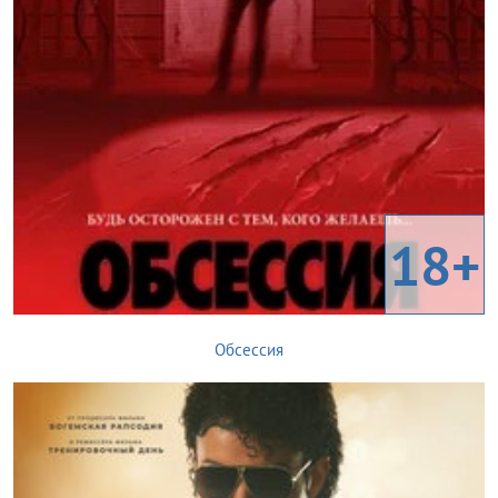
18+
Обсессия