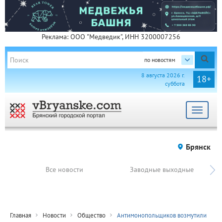
Реклама: ООО "Медведик", ИНН 3200007256
по новостям
8 августа 2026 г.
18+
суббота
Toggle
navigat
Брянск
Все новости
Заводные выходные
Главная
Новости
Общество
Антимонопольщиков возмутили