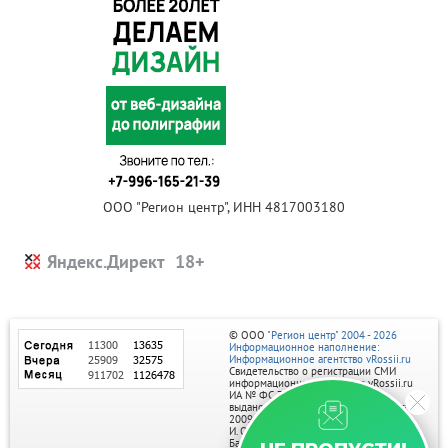
ООО "Регион центр", ИНН 4817003180
Яндекс.Директ
© ООО
"Регион центр" 2004 - 2026
Информационное наполнение:
Информационное агентство vRossii.ru
Свидетельство о регистрации СМИ
информационного агентства vRossii.ru
ИА № ФС 77‑35502
выдано РОСКОМНАДЗОРом 04 марта
2009г.
И. О. Главного редактора Нарыков А. Н.
Баннеры на портале размещаются на