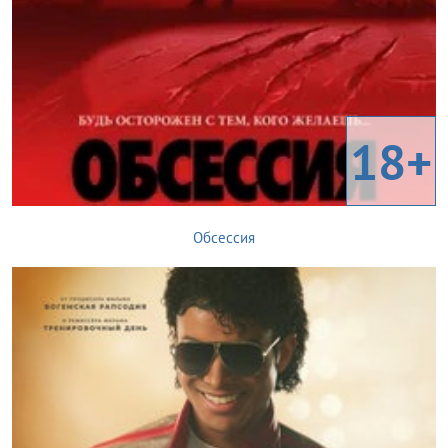
18+
Обсессия