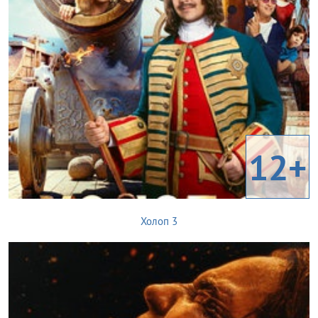
12+
Холоп 3