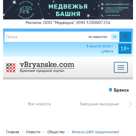
Реклама: ООО "Медведик", ИНН 3200007256
по новостям
8 августа 2026 г.
18+
суббота
Toggle
navigat
Брянск
Все новости
Заводные выходные
Главная
Новости
Общество
Жители ЦФО предпочитают