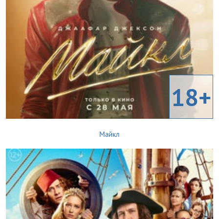
18+
Майкл