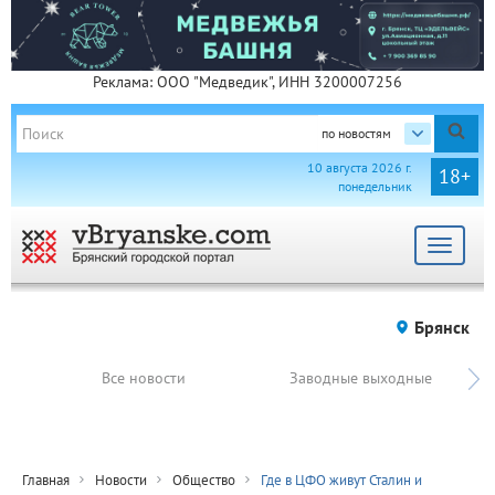
Реклама: ООО "Медведик", ИНН 3200007256
по новостям
10 августа 2026 г.
18+
понедельник
Toggle
navigat
Брянск
Все новости
Заводные выходные
Главная
Новости
Общество
Где в ЦФО живут Сталин и