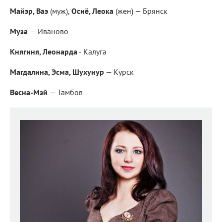
Майэр, Ваэ
(муж),
Осиё, Леока
(жен) — Брянск
Муза
— Иваново
Княгиня, Леонарда
- Калуга
Магдалина, Эсма, Шухунур
— Курск
Весна-Мэй
— Тамбов