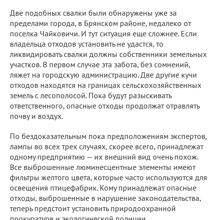
Две подобных свалки были обнаружены уже за
пределами города, в Брянском районе, недалеко от
поселка Чайковичи. И тут ситуация еще сложнее. Если
владельца отходов установить не удастся, то
ликвидировать свалки должны собственники земельных
участков. В первом случае эта забота, без сомнений,
ляжет на городскую администрацию. Две другие кучи
отходов находятся на границах сельскохозяйственных
земель с лесополосой. Пока будут разыскивать
ответственного, опасные отходы продолжат отравлять
почву и воздух.
По бездоказательным пока предположениям экспертов,
лампы во всех трех случаях, скорее всего, принадлежат
одному предприятию — их внешний вид очень похож.
Все выброшенные люминесцентные элементы имеют
фильтры желтого цвета, которые часто используются для
освещения птицефабрик. Кому принадлежат опасные
отходы, выброшенные в нарушение законодательства,
теперь предстоит установить природоохранной
прокуратуре и экологической полиции.