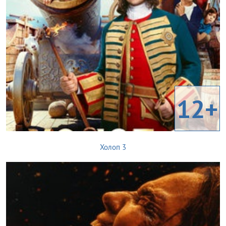
12+
Холоп 3