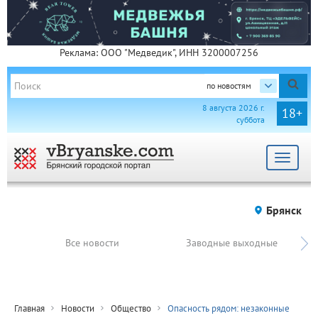
Реклама: ООО "Медведик", ИНН 3200007256
по новостям
8 августа 2026 г.
18+
суббота
Toggle
navigat
Брянск
Все новости
Заводные выходные
Главная
Новости
Общество
Опасность рядом: незаконные