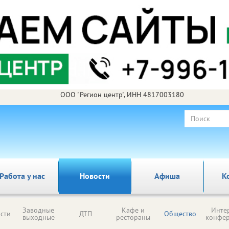
ООО "Регион центр", ИНН 4817003180
Работа у нас
Новости
Афиша
К
Заводные
Кафе и
Инте
сти
ДТП
Общество
выходные
рестораны
конфе