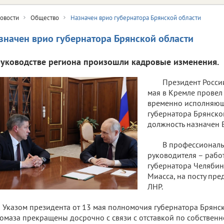
овости
Общество
Назначен врио губернатора Брянской области
значен врио губернатора Брянской области
руководстве региона произошли кадровые изменения.
Президент Росси
мая в Кремле провел 
временно исполняющ
губернатора Брянской
должность назначен Е
В профессиональ
руководителя – рабо
губернатора Челябин
Миасса, на посту пре
ЛНР.
Указом президента от 13 мая полномочия губернатора Брянс
омаза прекращены досрочно с связи с отставкой по собственн