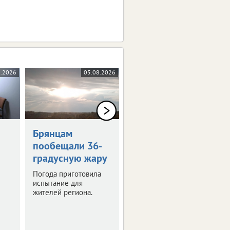
8.2026
05.08.2026
05.08.2026
0+
Брянцам
Художникам
пообещали 36-
предложили
градусную жару
оставить след в
истории Брянска
Погода приготовила
испытание для
Скоро город
жителей региона.
превратится в
огромную творческую
мастерскую.