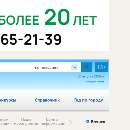
18+
по новостям
10 августа 2026 г.
понедельник
онкурсы
Справочник
Гид по городу
Н
рнет-
Наши
Важная
Происшествия
Брянск
Здоровье
комп
ренция
мероприятия
информация!
п
ре