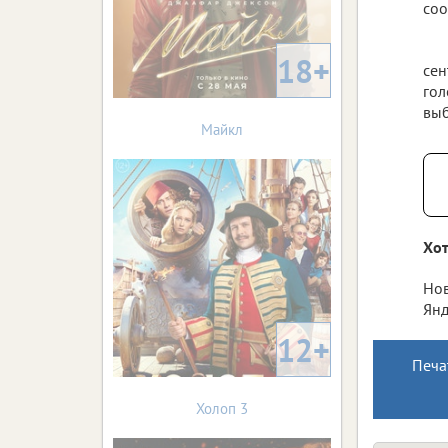
соо
18+
сен
гол
выб
Майкл
Хот
Нов
Янд
12+
Печа
Холоп 3