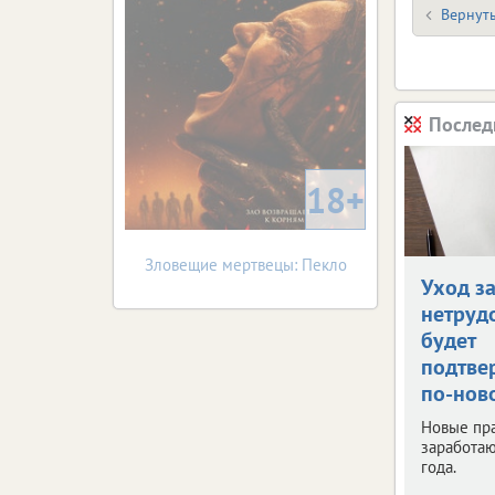
Вернуть
Послед
18+
Зловещие мертвецы: Пекло
Уход з
нетруд
будет
подтве
по-нов
Новые пр
заработаю
года.