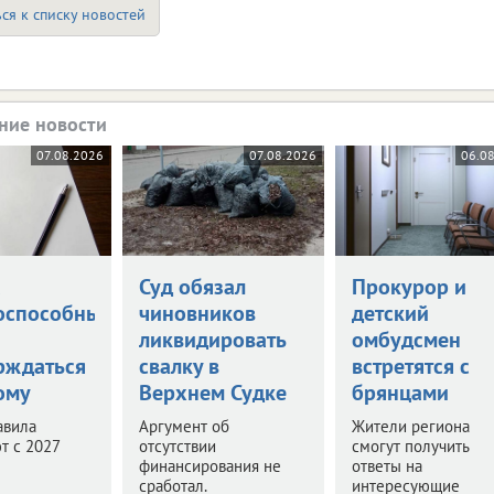
ся к списку новостей
ние новости
07.08.2026
07.08.2026
06.0
а
Суд обязал
Прокурор и
оспособными
чиновников
детский
ликвидировать
омбудсмен
рждаться
свалку в
встретятся с
ому
Верхнем Судке
брянцами
авила
Аргумент об
Жители региона
т с 2027
отсутствии
смогут получить
финансирования не
ответы на
сработал.
интересующие