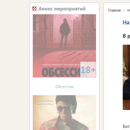
Анонс мероприятий
Главная
Н
На
В 
18+
Обсессия
Бог