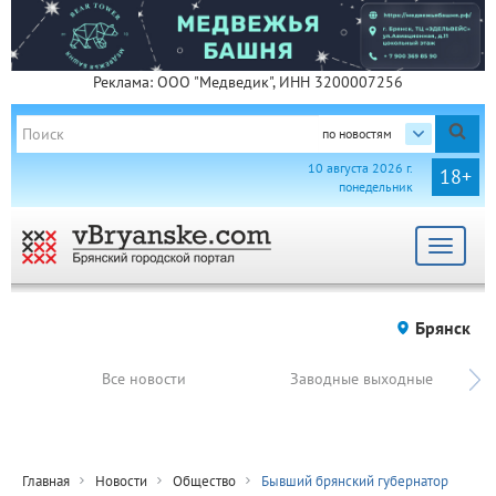
Реклама: ООО "Медведик", ИНН 3200007256
по новостям
10 августа 2026 г.
18+
понедельник
Toggle
navigat
Брянск
Все новости
Заводные выходные
Главная
Новости
Общество
Бывший брянский губернатор