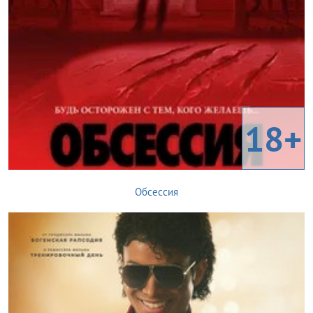
18+
Обсессия