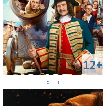
12+
Холоп 3