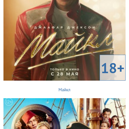
18+
Майкл