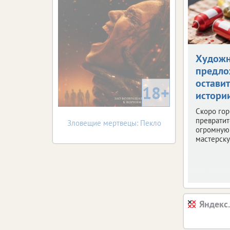
Худож
предло
оставит
18+
истори
Скоро го
превратит
Зловещие мертвецы: Пекло
огромную
мастерску
Яндекс