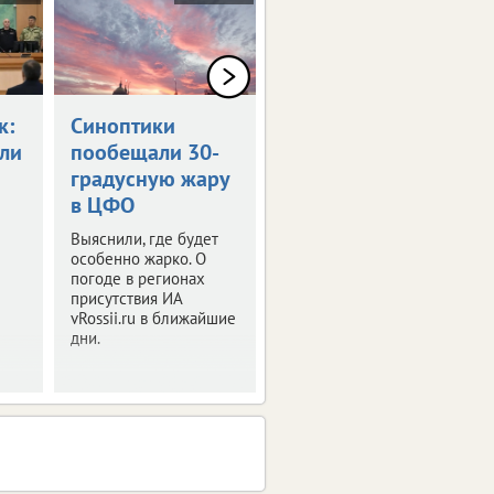
к:
Синоптики
Названы
ли
пообещали 30-
регионы с
градусную жару
высоким риском
в ЦФО
лесных пожаров
в августе
Выяснили, где будет
особенно жарко. О
Изучили прогноз
погоде в регионах
Федеральной
присутствия ИА
Авиалесоохраны.
vRossii.ru в ближайшие
дни.