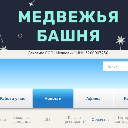
Реклама: ООО "Медведик", ИНН 3200007256
Работа у нас
Новости
Афиша
К
Заводные
Кафе и
Инте
сти
ДТП
Общество
выходные
рестораны
конфе