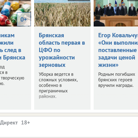
0+
никам
Брянская
Егор Ковальчу
жили
область первая в
«Они выполни
ь след в
ЦФО по
поставленные
и Брянска
урожайности
задачи ценой
зерновых
жизни»
род
ся в
Уборка ведется в
Родным погибших
 творческую
сложных условиях,
брянских героев
ю.
особенно в
вручили награды.
приграничных
районах.
.Директ