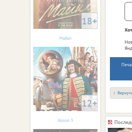
18+
Хот
Майкл
Нов
Янд
Печа
Вернуть
12+
Холоп 3
Послед