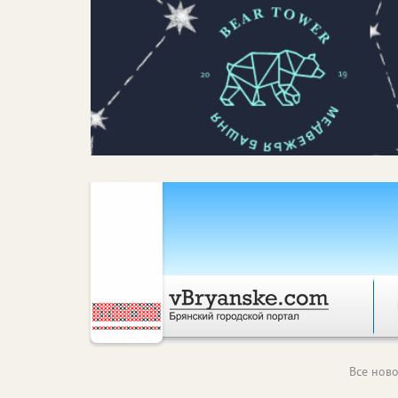
Все ново