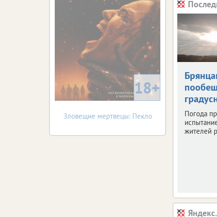
Послед
Брянца
18+
пообещ
градус
Погода пр
Зловещие мертвецы: Пекло
испытани
жителей р
Яндекс