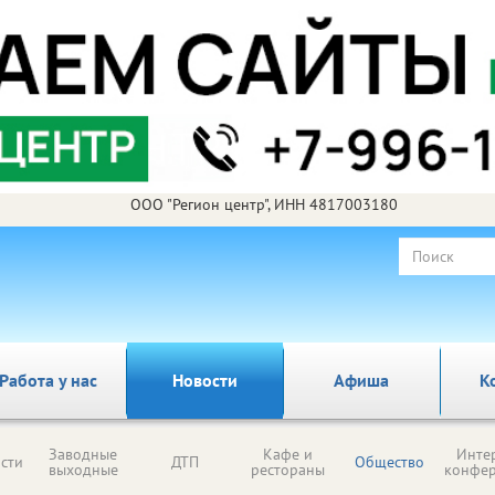
ООО "Регион центр", ИНН 4817003180
Работа у нас
Новости
Афиша
К
Заводные
Кафе и
Инте
сти
ДТП
Общество
выходные
рестораны
конфе