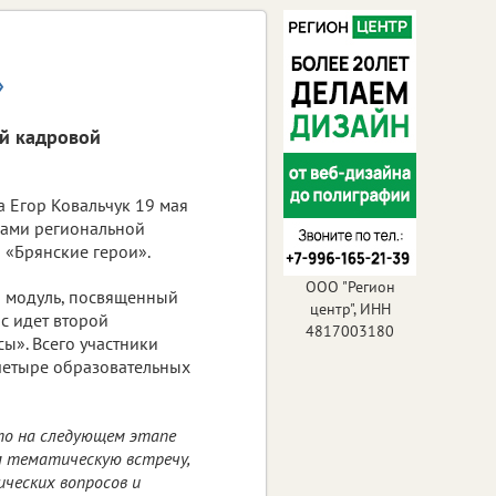
»
ой кадровой
а Егор Ковальчук 19 мая
иками региональной
«Брянские герои».
ООО "Регион
 модуль, посвященный
центр", ИНН
ас идет второй
4817003180
ы». Всего участники
четыре образовательных
то на следующем этапе
м тематическую встречу,
ических вопросов и