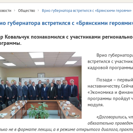
овости
Общество
Врио губернатора встретился с «Брянскими героями»
ио губернатора встретился с «Брянскими героями
ор Ковальчук познакомился с участниками региональн
ограммы.
Врио губернатор
встретился с участн
кадровой программы 
Позади – первый
наставничеству. Сейч
«Экономика и финанс
программы пройдут 
модуля.
«Договорились, ч
обязательно проведе
ько не в формате лекции, а в режиме открытого диалога, практ