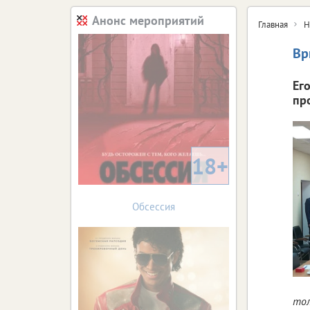
Анонс мероприятий
Главная
Н
Вр
Ег
пр
18+
Обсессия
тол