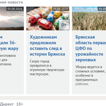
ние новости
05.08.2026
05.08.2026
04.0
0+
м
Художникам
Брянская
али 36-
предложили
область перва
ную жару
оставить след в
ЦФО по
истории Брянска
урожайности
иготовила
зерновых
е для
Скоро город
егиона.
превратится в
Уборка ведется в
огромную творческую
сложных условиях,
мастерскую.
особенно в
приграничных
районах.
.Директ