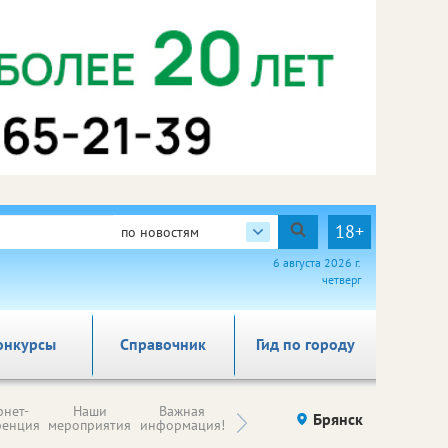
18+
по новостям
6 августа 2026 г.
четверг
онкурсы
Справочник
Гид по городу
Н
рнет-
Наши
Важная
Происшествия
Брянск
Здоровье
комп
ренция
мероприятия
информация!
п
ре