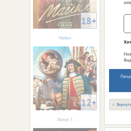
отв
18+
Майкл
Хот
Нов
Янд
Печа
12+
Вернуть
Холоп 3