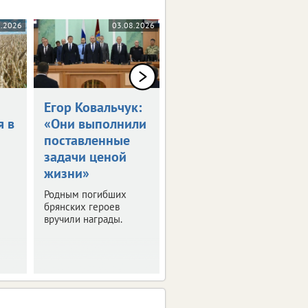
8.2026
03.08.2026
03.08.2026
Егор Ковальчук:
Синоптики
я в
«Они выполнили
пообещали 30-
поставленные
градусную жару
задачи ценой
в ЦФО
жизни»
Выяснили, где будет
особенно жарко. О
Родным погибших
погоде в регионах
брянских героев
присутствия ИА
вручили награды.
vRossii.ru в ближайшие
дни.