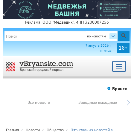
Реклама: ООО "Медведик", ИНН 3200007256
по новостям
7 августа 2026 г.
18+
пятница
Toggle
navigat
Брянск
Все новости
Заводные выходные
Главная
Новости
Общество
Пять главных новостей в