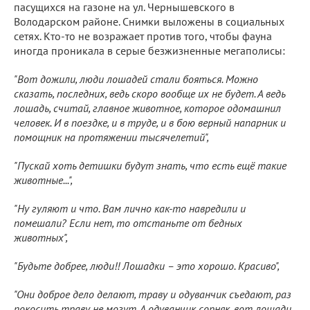
пасущихся на газоне на ул. Чернышевского в
Володарском районе. Снимки выложены в социальных
сетях. Кто-то не возражает против того, чтобы фауна
иногда проникала в серые безжизненные мегаполисы:
"Вот дожили, люди лошадей стали бояться. Можно
сказать, последних, ведь скоро вообще их не будет. А ведь
лошадь, считай, главное животное, которое одомашнил
человек. И в поездке, и в труде, и в бою верный напарник и
помощник на протяжении тысячелетий",
"Пускай хоть детишки будут знать, что есть ещё такие
животные...",
"Ну гуляют и что. Вам лично как-то навредили и
помешали? Если нет, то отстаньте от бедных
животных",
"Будьте добрее, люди!! Лошадки – это хорошо. Красиво",
"Они доброе дело делают, траву и одуванчик съедают, раз
покосить траву не могут. А одуванчик сорняк, вот лошади