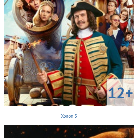
12+
Холоп 3