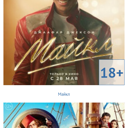
18+
Майкл