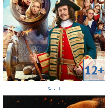
12+
Холоп 3