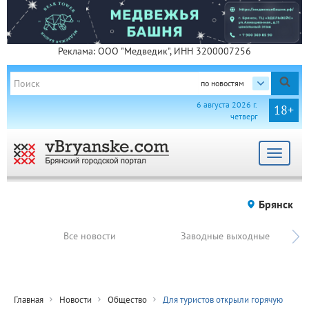
Реклама: ООО "Медведик", ИНН 3200007256
по новостям
6 августа 2026 г.
18+
четверг
Toggle
navigat
Брянск
Все новости
Заводные выходные
Главная
Новости
Общество
Для туристов открыли горячую