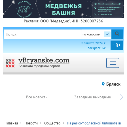
Реклама: ООО "Медведик", ИНН 3200007256
по новостям
9 августа 2026 г.
18+
воскресенье
Toggle
navigat
Брянск
Все новости
Заводные выходные
Главная
Новости
Общество
На ремонт областной библиотеки