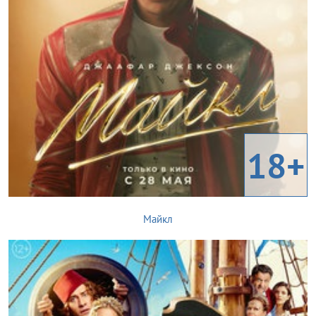
18+
Майкл