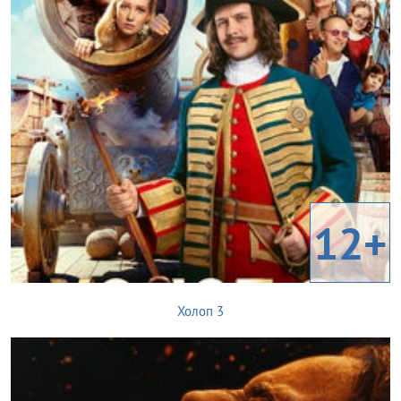
12+
Холоп 3