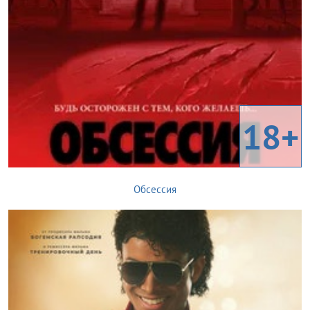
18+
Обсессия