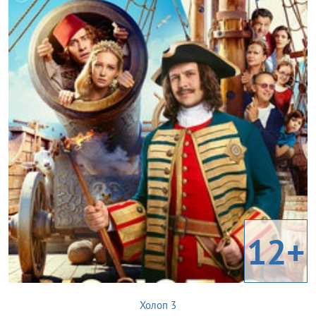
12+
Холоп 3