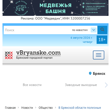
Реклама: ООО "Медведик", ИНН 3200007256
по новостям
6 августа 2026 г.
18+
четверг
Toggle
navigat
Брянск
Все новости
Заводные выходные
Главная
Новости
Общество
В Брянской области полезные