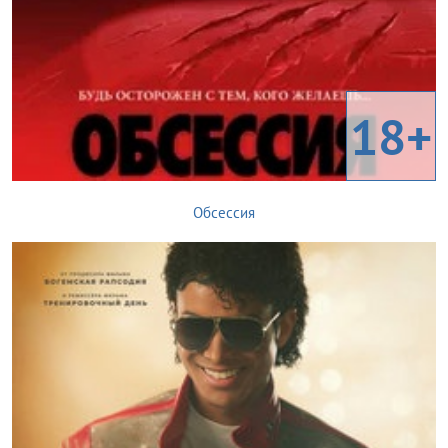
18+
Обсессия