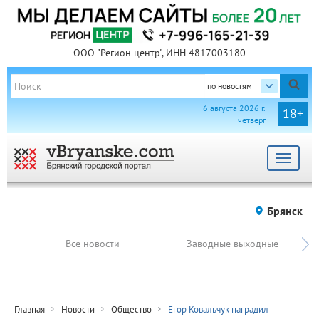
ООО "Регион центр", ИНН 4817003180
по новостям
6 августа 2026 г.
18+
четверг
Toggle
navigat
Брянск
Все новости
Заводные выходные
Главная
Новости
Общество
Егор Ковальчук наградил