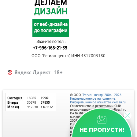
ООО "Регион центр", ИНН 4817003180
Яндекс.Директ
© ООО
"Регион центр" 2004 - 2026
Информационное наполнение:
Информационное агентство vRossii.ru
Свидетельство о регистрации СМИ
информационного агентства vRossii.ru
ИА № ФС 77‑35502
выдано РОСКОМНАДЗОРом 04 марта
2009г.
И. О. Главного редактора Нарыков А. Н.
Баннеры на портале размещаются на
НЕ ПРОПУСТИ!
правах рекламы.
Реклама на портале: