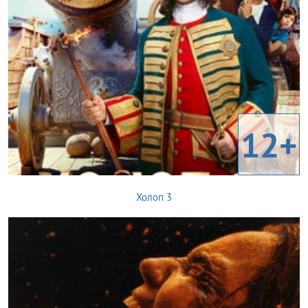
12+
Холоп 3