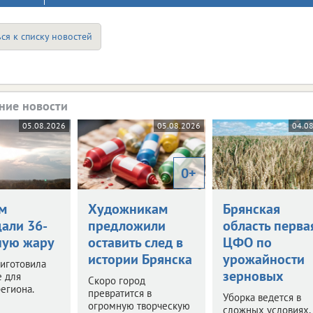
ся к списку новостей
ние новости
05.08.2026
05.08.2026
04.0
0+
м
Художникам
Брянская
али 36-
предложили
область перва
ную жару
оставить след в
ЦФО по
истории Брянска
урожайности
иготовила
зерновых
е для
Скоро город
егиона.
превратится в
Уборка ведется в
огромную творческую
сложных условиях,