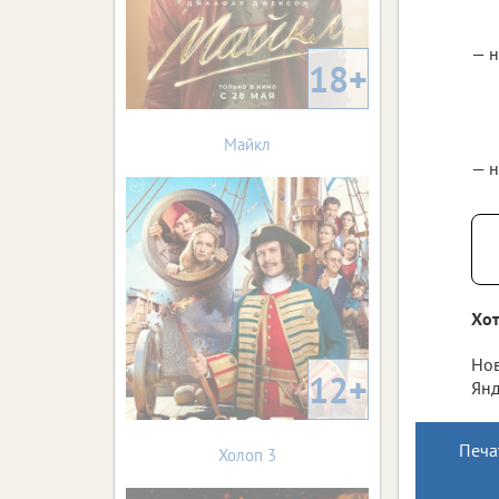
— н
18+
Майкл
— н
Хот
Нов
12+
Янд
Печа
Холоп 3