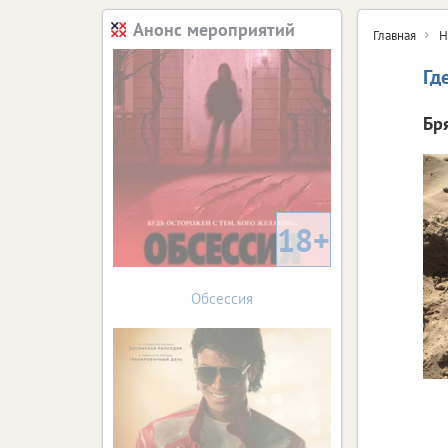
Анонс мероприятий
Главная
Н
Гд
Бр
18+
Обсессия