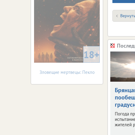
Вернуть
Послед
18+
Зловещие мертвецы: Пекло
Брянца
пообещ
градус
Погода пр
испытани
жителей р