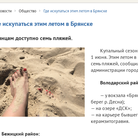
овости
Общество
Где искупаться этим летом в Брянске
е искупаться этим летом в Брянске
янцам доступно семь пляжей.
Купальный сезон
1 июня. Этим летом в
семь пляжей, сообщи
администрации город
Володарский рай
— у вокзала «Бр
берег р. Десна);
— на озере «ДСК»;
— на карьере бывшег
керамзитогравия.
Бежицкий район: