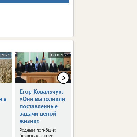
8.2026
03.08.2026
03.08.2026
Егор Ковальчук:
Синоптики
я в
«Они выполнили
пообещали 30-
поставленные
градусную жару
задачи ценой
в ЦФО
жизни»
Выяснили, где будет
особенно жарко. О
Родным погибших
погоде в регионах
брянских героев