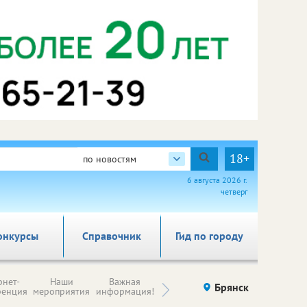
18+
по новостям
6 августа 2026 г.
четверг
онкурсы
Справочник
Гид по городу
Н
рнет-
Наши
Важная
Происшествия
Брянск
Здоровье
комп
ренция
мероприятия
информация!
п
ре