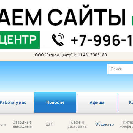
ООО "Регион центр", ИНН 4817003180
Работа у нас
Новости
Афиша
К
Заводные
Кафе и
Инте
сти
ДТП
Общество
выходные
рестораны
конфе