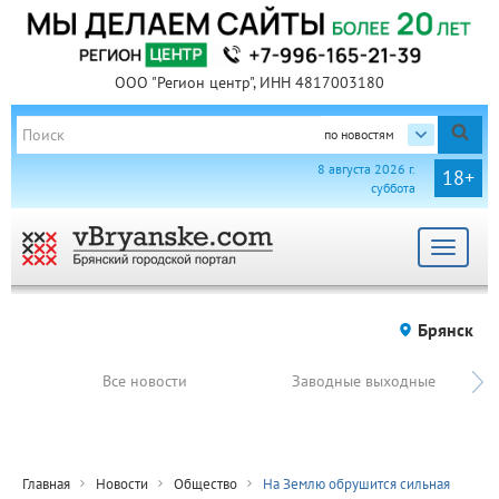
ООО "Регион центр", ИНН 4817003180
по новостям
8 августа 2026 г.
18+
суббота
Toggle
navigat
Брянск
Все новости
Заводные выходные
Главная
Новости
Общество
На Землю обрушится сильная