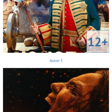
12+
Холоп 3