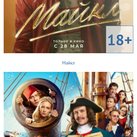
18+
Майкл