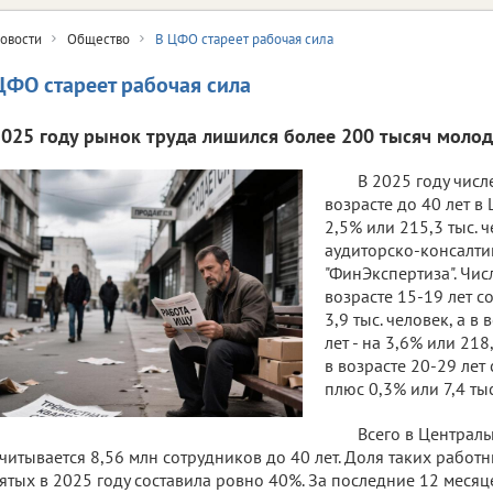
овости
Общество
В ЦФО стареет рабочая сила
ЦФО стареет рабочая сила
2025 году рынок труда лишился более 200 тысяч моло
В 2025 году числ
возрасте до 40 лет в
2,5% или 215,3 тыс. 
аудиторско-консалти
"ФинЭкспертиза". Чи
возрасте 15-19 лет с
3,9 тыс. человек, а в
лет - на 3,6% или 218
в возрасте 20-29 лет 
плюс 0,3% или 7,4 тыс
Всего в Централ
читывается 8,56 млн сотрудников до 40 лет. Доля таких работ
ятых в 2025 году составила ровно 40%. За последние 12 меся