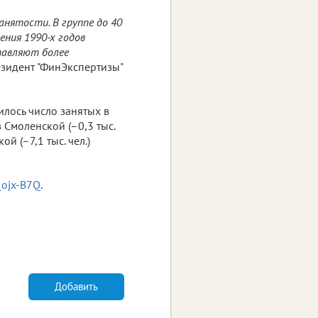
анятости. В группе до 40
ния 1990-х годов
тавляют более
зидент "ФинЭкспертизы"
лось число занятых в
 Смоленской (–0,3 тыс.
ой (–7,1 тыс. чел.)
_ojx-B7Q
.
Добавить