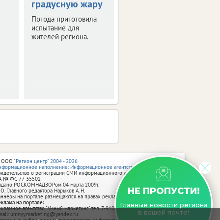
градусную жару
оставить след в
истории Брянска
Погода приготовила
испытание для
Скоро город
жителей региона.
превратится в
огромную творческую
мастерскую.
 ООО
"Регион центр" 2004 - 2026
нформационное наполнение: Информационное агентство vRossii.ru
видетельство о регистрации СМИ информационного агентства vRossii.ru
А № ФС 77‑35502
ыдано РОСКОМНАДЗОРом 04 марта 2009г.
НЕ ПРОПУСТИ!
 О. Главного редактора Нарыков А. Н.
аннеры на портале размещаются на правах рекламы.
еклама на портале:
Главные новости региона
екламное агентство "Умный маркетинг" тел. 7-910-267-70-40,
в вашей почте!
mail: umnyy.marketing@yandex.ru
тдельные публикации могут содержать информацию, не предназначенную