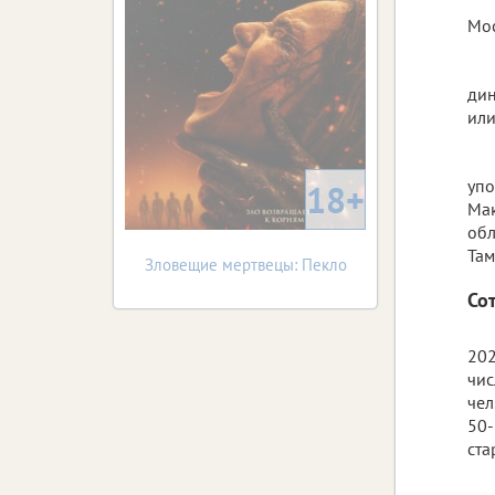
Мос
дин
или
упо
18+
Мак
обл
Там
Зловещие мертвецы: Пекло
Со
202
чис
чел
50-
ста