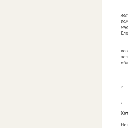
лет
рож
мно
Еле
воз
чел
обл
Хот
Нов