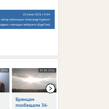
10 июня 2026 г. 8:44
Автор публикации Александр Куракин
оздано с помощью нейросети (GigaChat)
8.2026
05.08.2026
05.08.2026
0+
Брянцам
Художникам
пообещали 36-
предложили