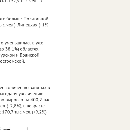
 на 57,9 тыс. чел., в
аже больше. Позитивной
с. чел.), Липецкая (+1%
го уменьшилась в уже
о 38,1%) областях.
Курской и Брянской
Костромской,
ее количество занятых в
благодаря увеличению
во выросло на 400,2 тыс.
л. (+2,8%), в возрасте
170,7 тыс. чел. (+9,2%),