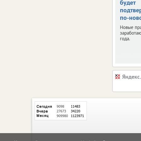
будет
подтве
по-нов
Новые пр
заработаю
года.
Яндекс