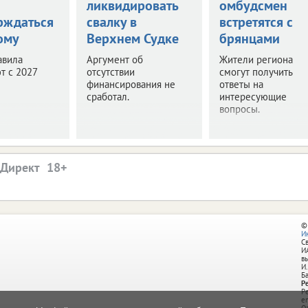
ликвидировать
омбудсмен
рждаться
свалку в
встретятся с
ому
Верхнем Судке
брянцами
авила
Аргумент об
Жители региона
т с 2027
отсутствии
смогут получить
финансирования не
ответы на
сработал.
интересующие
вопросы.
.Директ
©
И
С
И
в
И.
Б
Р
Р
e
О