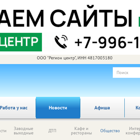
ООО "Регион центр", ИНН 4817003180
Работа у нас
Новости
Афиша
К
Заводные
Кафе и
Инте
сти
ДТП
Общество
выходные
рестораны
конфе