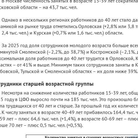
В Москве численность занятых в возрасте 15-39 лет сократилась
ковской области – на 43,7 тыс. чел.
Однако в нескольких регионах работников до 40 лет стало д
амикой на рынке труда отметились Орловская (+2,8% или 3,8 ты
 2,4 тыс. чел.) и Курская (+0,7% или 1,6 тыс. чел.) области.
За 2025 год доля сотрудников молодого возраста больше все
мянутой Смоленской (–2,2%, до 38,7%) и Костромской (–2,1%, д
симальная доля работников до 40 лет трудится в Орловской, 
астях – от 41% и выше. Минимум таких сотрудников заняты в 
бовской, Тульской и Смоленской областях – их доля ниже 39%.
трудники старшей возрастной группы
Несмотря на снижение количества работников 15-39 лет, общ
5 году в ЦФО выросло почти на 185 тыс. чел. Это произошло 
ла трудящихся от 40 лет и старше. За прошлый год их количест
. К числу занятых в возрасте 40-49 лет прибавилось 164,4 тыс. че
59 лет – плюс 64,6 тыс. чел. (+1,4%), в возрасте 60-69 лет – плюс 
рше 70 лет – плюс 0,5 тыс. чел. (+0,5%).