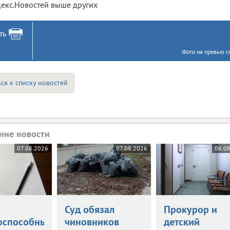
екс.Новостей выше других
ть
Фото на превью с
ся к списку новостей
ние новости
07.08.2026
07.08.2026
06.0
а
Суд обязал
Прокурор и
оспособными
чиновников
детский