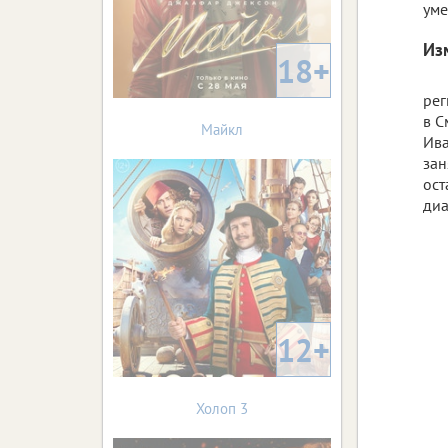
уме
Из
18+
рег
в С
Майкл
Ива
зан
ост
диа
12+
Холоп 3