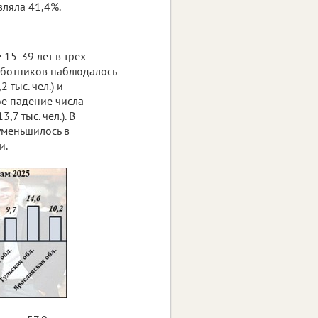
вляла 41,4%.
 15-39 лет в трех
аботников наблюдалось
 тыс. чел.) и
ое падение числа
7 тыс. чел.). В
уменьшилось в
и.