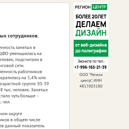
дых сотрудников.
енность занятых в
 ЦФО уменьшилась на
человек, подсчитали в
нговой сети
сленность работников
ООО "Регион
ократилась на 5,4% или
центр", ИНН
 возрастной группе 30-39
4817003180
,8 тыс. человек. Занятых
стало чуть больше –
. чел.
ьном округе
ников в общем числе
цев данный показатель