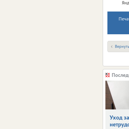
Янд
Печа
Вернуть
Послед
Уход з
нетруд