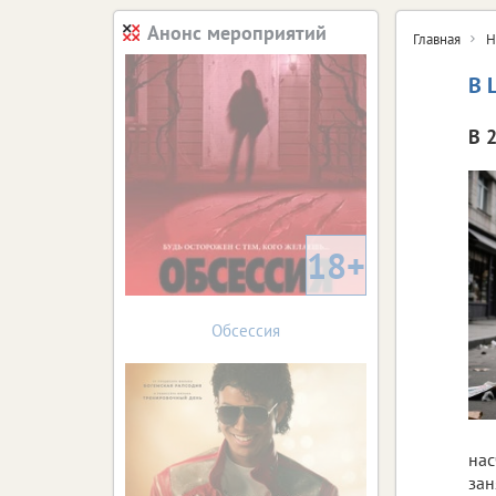
Анонс мероприятий
Главная
Н
В 
В 
18+
Обсессия
нас
зан