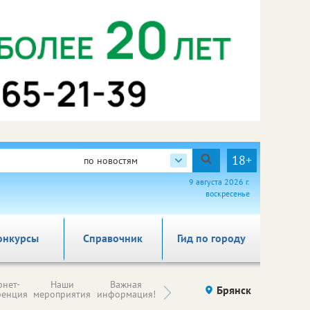
18+
по новостям
9 августа 2026 г.
воскресенье
онкурсы
Справочник
Гид по городу
Н
рнет-
Наши
Важная
Происшествия
Брянск
Здоровье
комп
ренция
мероприятия
информация!
п
ре