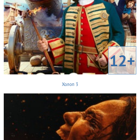
12+
Холоп 3