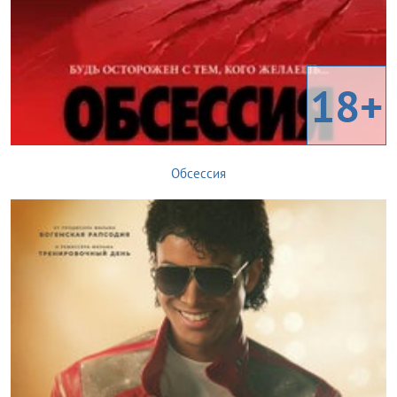
18+
Обсессия