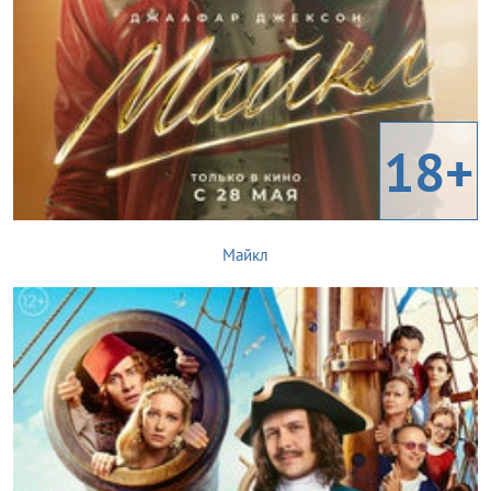
18+
Майкл