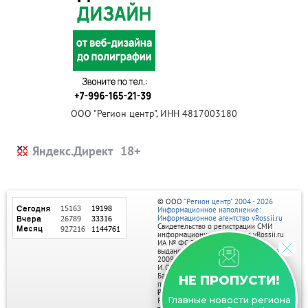
ООО "Регион центр", ИНН 4817003180
Яндекс.Директ
© ООО
"Регион центр" 2004 - 2026
Информационное наполнение:
Информационное агентство vRossii.ru
Свидетельство о регистрации СМИ
информационного агентства vRossii.ru
ИА № ФС 77‑35502
выдано РОСКОМНАДЗОРом 04 марта
2009г.
И. О. Главного редактора Нарыков А. Н.
Баннеры на портале размещаются на
НЕ ПРОПУСТИ!
правах рекламы.
Реклама на портале:
Главные новости региона
Рекламное агентство "Умный маркетинг"