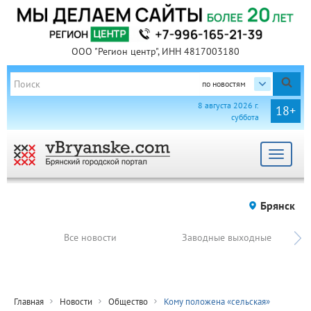
ООО "Регион центр", ИНН 4817003180
по новостям
8 августа 2026 г.
18+
суббота
Toggle
navigat
Брянск
Все новости
Заводные выходные
Главная
Новости
Общество
Кому положена «сельская»