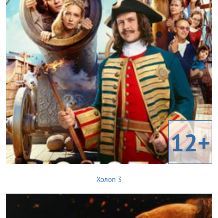
12+
Холоп 3