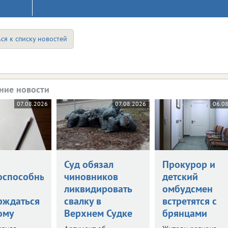
ся к списку новостей
ние новости
07.08.2026
07.08.2026
06.0
а
Суд обязал
Прокурор и
оспособными
чиновников
детский
ликвидировать
омбудсмен
рждаться
свалку в
встретятся с
ому
Верхнем Судке
брянцами