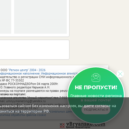
огромную творческую
мастерскую.
 ООО
"Регион центр" 2004 - 2026
нформационное наполнение: Информационное агентство vRossii.ru
видетельство о регистрации СМИ информационного агентства vRossii.ru
А № ФС 77‑35502
ыдано РОСКОМНАДЗОРом 04 марта 2009г.
НЕ ПРОПУСТИ!
 О. Главного редактора Нарыков А. Н.
аннеры на портале размещаются на правах рекламы.
еклама на портале:
Главные новости региона
екламное агентство "Умный маркетинг" тел. 7-910-267-70-40,
в вашей почте!
mail: umnyy.marketing@yandex.ru
тдельные публикации могут содержать информацию, не предназначенную
зоваться сайтом без изменения настроек, вы даете согласие на
ля пользователей до 18 лет.
ПОДПИСАТЬСЯ
аниться на территории РФ.
олитика в отношении обработки персональных данных
олитика обработки файлов cookie