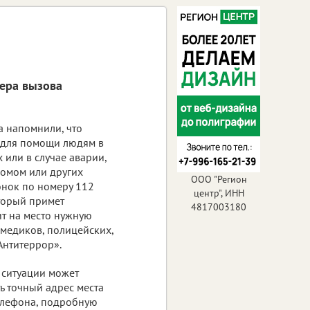
ера вызова
а напомнили, что
 для помощи людям в
 или в случае аварии,
ломом или других
ООО "Регион
онок по номеру 112
центр", ИНН
оторый примет
4817003180
т на место нужную
медиков, полицейских,
«Антитеррор».
 ситуации может
ь точный адрес места
елефона, подробную