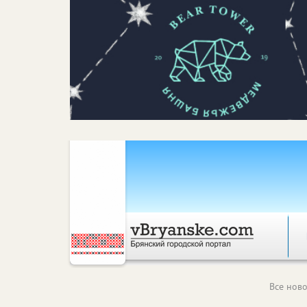
Все ново