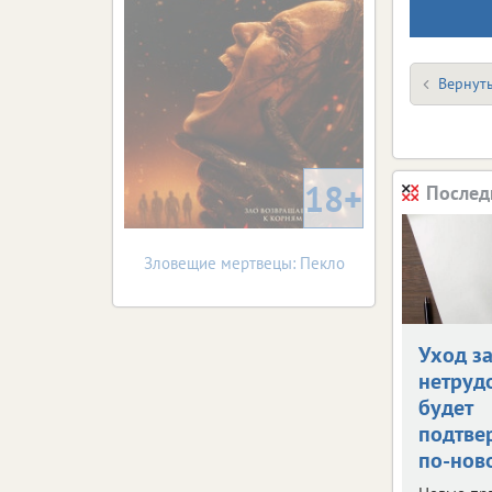
Вернуть
18+
Послед
Зловещие мертвецы: Пекло
Уход з
нетруд
будет
подтве
по-нов