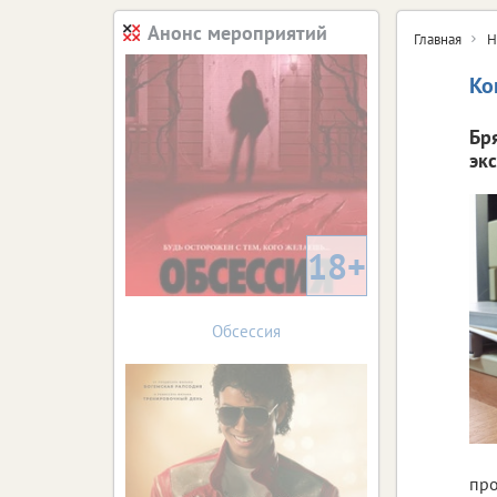
Анонс мероприятий
Главная
Н
Ко
Бр
эк
18+
Обсессия
про