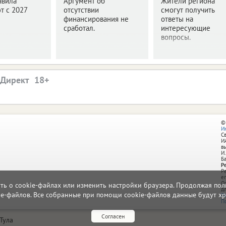
авила
Аргумент об
Жители региона
т с 2027
отсутствии
смогут получить
финансирования не
ответы на
сработал.
интересующие
вопросы.
.Директ
©
И
С
И
в
И.
Б
Р
Р
e
О
ать о cookie-файлах или изменить настройки браузера. Продолжая поль
д
ie-файлов. Все собранные при помощи cookie-файлов данные будут хр
П
П
Согласен
Тула