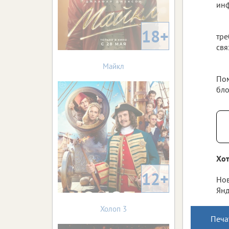
ин
18+
тре
свя
Майкл
Пом
бло
Хот
12+
Нов
Янд
Холоп 3
Печа