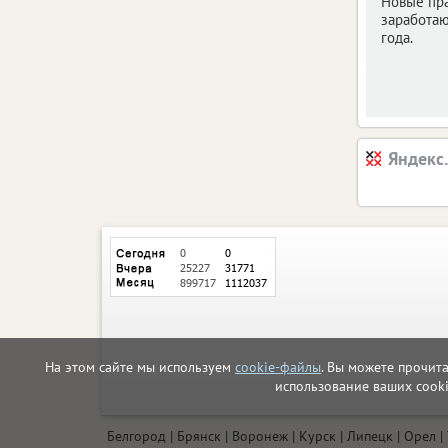
Новые пр
заработаю
года.
Яндекс
На этом сайте мы используем
cookie-файлы
. Вы можете прочит
использование ваших cook
Белгород
Брянск
Воронеж
Курск
Липецк
Орел