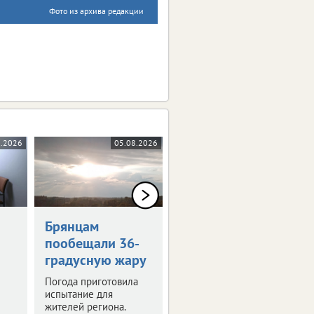
Фото из архива редакции
8.2026
05.08.2026
05.08.2026
0+
Брянцам
Художникам
пообещали 36-
предложили
градусную жару
оставить след в
истории Брянска
Погода приготовила
испытание для
Скоро город
жителей региона.
превратится в