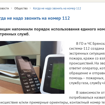
овости
Общество
Когда не надо звонить на номер 112
гда не надо звонить на номер 112
янцам напомнили порядок использования единого ном
стренных служб.
В ГО и ЧС Брянск
система-112 создана
экстренных ситуациях
пожара, кражи со вз
происшествий. На зв
ответит оператор, к
обращение и отправи
помощь – пожарных, 
службу газа, службу 
В зависимости от
потребоваться назват
исшествия и/или примерные ориентиры, контактный номер т