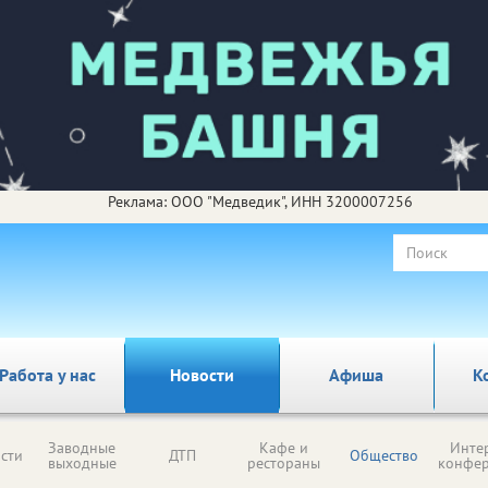
Реклама: ООО "Медведик", ИНН 3200007256
Работа у нас
Новости
Афиша
К
Заводные
Кафе и
Инте
сти
ДТП
Общество
выходные
рестораны
конфе