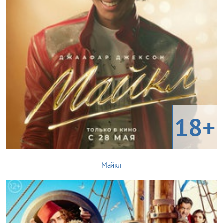
18+
Майкл