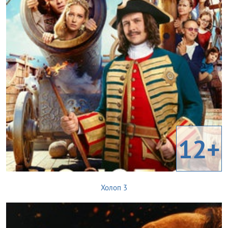
12+
Холоп 3