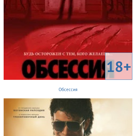
18+
Обсессия