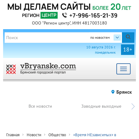
ООО "Регион центр", ИНН 4817003180
по новостям
10 августа 2026 г.
18+
понедельник
Toggle
navigat
Брянск
Все новости
Заводные выходные
Главная
Новости
Общество
«Время НЕзависимых» в