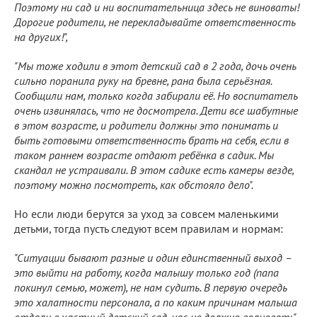
Поэтому ни сад и ни воспитательница здесь не виноваты!
Дорогие родители, не перекладывайте ответственность
на других!",
"Мы тоже ходили в этот детский сад в 2 года, дочь очень
сильно поранила руку на бревне, рана была серьёзная.
Сообщили нам, только когда забирали её. Но воспитатель
очень извинялась, что не досмотрела. Дети все шабутные
в этом возрасте, и родители должны это понимать и
быть готовыми ответственность брать на себя, если в
таком раннем возрасте отдают ребёнка в садик. Мы
скандал не устраивали. В этом садике есть камеры везде,
поэтому можно посмотреть, как обстояло дело".
Но если люди берутся за уход за совсем маленькими
детьми, тогда пусть следуют всем правилам и нормам:
"Ситуации бывают разные и один единственный выход –
это выйти на работу, когда малышу только год (папа
покинул семью, может), не нам судить. В первую очередь
это халатности персонала, а по каким причинам малыша
отдали в частный детский сад, нас не должно волновать",