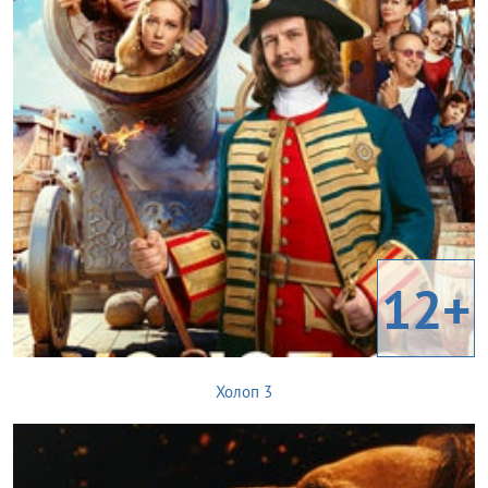
12+
Холоп 3