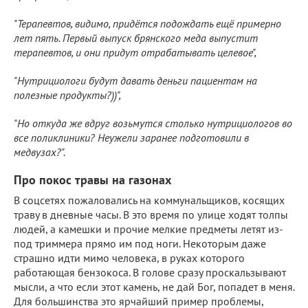
"Терапевтов, видимо, придётся подождать ещё примерно
лет пять. Первый выпуск брянского меда выпустит
терапевтов, и они придут отрабатывать целевое",
"Нутрициологи будут давать деньги пациентам на
полезные продукты?))",
"Но откуда же вдруг возьмутся столько нутрициологов во
все поликлиники? Неужели заранее подготовили в
медвузах?".
Про покос травы на газонах
В соцсетях пожаловались на коммунальщиков, косящих
траву в дневные часы. В это время по улице ходят толпы
людей, а камешки и прочие мелкие предметы летят из-
под триммера прямо им под ноги. Некоторым даже
страшно идти мимо человека, в руках которого
работающая бензокоса. В голове сразу проскальзывают
мысли, а что если этот камень, не дай Бог, попадет в меня.
Для большинства это ярчайший пример проблемы,