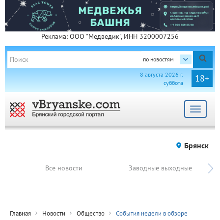
Реклама: ООО "Медведик", ИНН 3200007256
по новостям
8 августа 2026 г.
18+
суббота
Toggle
navigat
Брянск
Все новости
Заводные выходные
Главная
Новости
Общество
События недели в обзоре