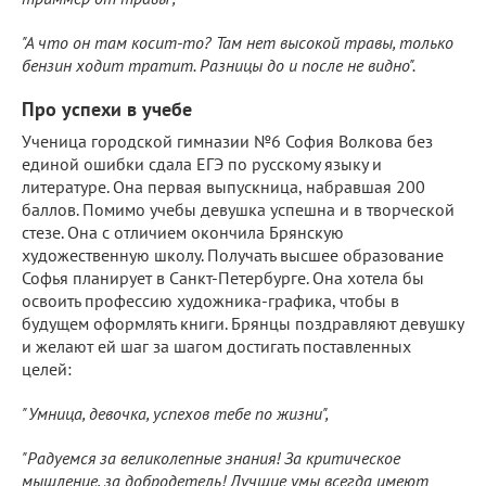
"А что он там косит-то? Там нет высокой травы, только
бензин ходит тратит. Разницы до и после не видно".
Про успехи в учебе
Ученица городской гимназии №6 София Волкова без
единой ошибки сдала ЕГЭ по русскому языку и
литературе. Она первая выпускница, набравшая 200
баллов. Помимо учебы девушка успешна и в творческой
стезе. Она с отличием окончила Брянскую
художественную школу. Получать высшее образование
Софья планирует в Санкт-Петербурге. Она хотела бы
освоить профессию художника-графика, чтобы в
будущем оформлять книги. Брянцы поздравляют девушку
и желают ей шаг за шагом достигать поставленных
целей:
"Умница, девочка, успехов тебе по жизни",
"Радуемся за великолепные знания! За критическое
мышление, за добродетель! Лучшие умы всегда имеют