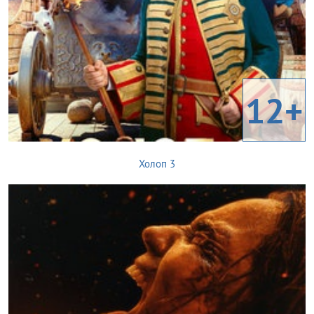
12+
Холоп 3