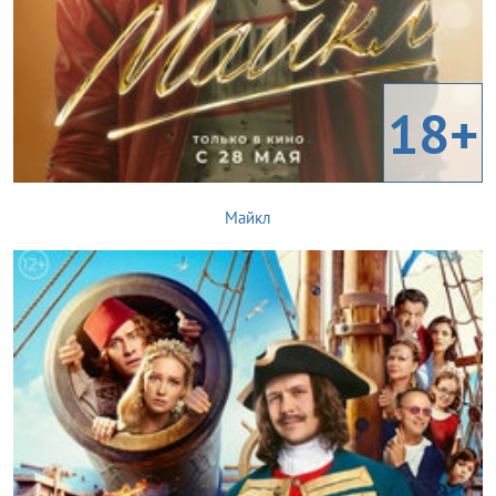
18+
Майкл