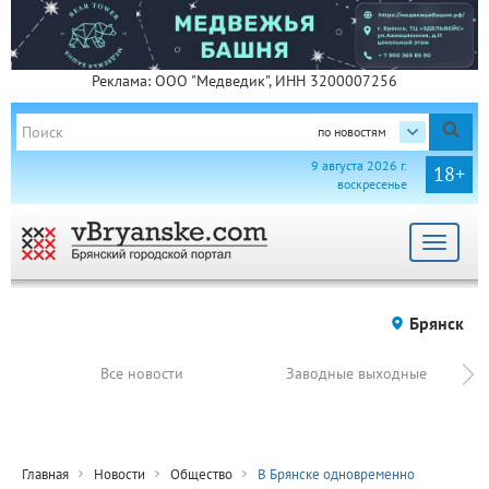
Реклама: ООО "Медведик", ИНН 3200007256
по новостям
9 августа 2026 г.
18+
воскресенье
Toggle
navigat
Брянск
Все новости
Заводные выходные
Главная
Новости
Общество
В Брянске одновременно