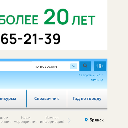
18+
по новостям
7 августа 2026 г.
пятница
онкурсы
Справочник
Гид по городу
Н
рнет-
Наши
Важная
Происшествия
Брянск
Здоровье
комп
ренция
мероприятия
информация!
п
ре