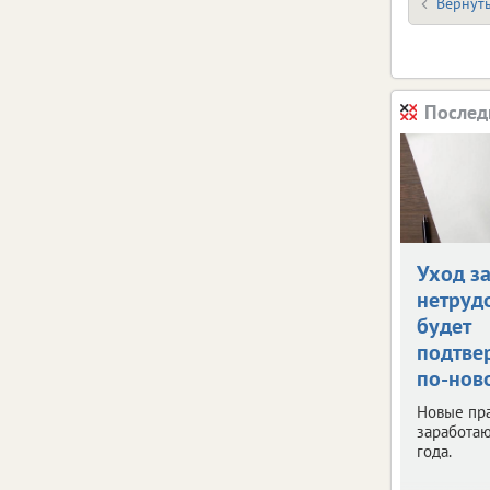
Вернуть
Послед
Уход з
нетруд
будет
подтве
по-нов
Новые пр
заработаю
года.