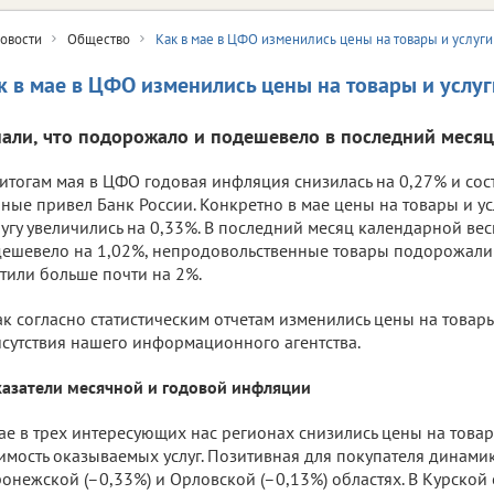
овости
Общество
Как в мае в ЦФО изменились цены на товары и услуги
к в мае в ЦФО изменились цены на товары и услуг
нали, что подорожало и подешевело в последний меся
итогам мая в ЦФО годовая инфляция снизилась на 0,27% и сост
ные привел Банк России. Конкретно в мае цены на товары и ус
угу увеличились на 0,33%. В последний месяц календарной ве
ешевело на 1,02%, непродовольственные товары подорожали н
тили больше почти на 2%.
ак согласно статистическим отчетам изменились цены на товары
сутствия нашего информационного агентства.
азатели месячной и годовой инфляции
ае в трех интересующих нас регионах снизились цены на товар
имость оказываемых услуг. Позитивная для покупателя динами
онежской (–0,33%) и Орловской (–0,13%) областях. В Курской