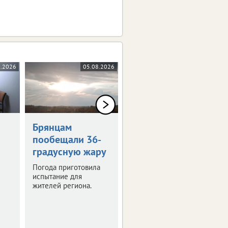
8.2026
05.08.2026
05.08.2026
0+
Брянцам
Художникам
пообещали 36-
предложили
градусную жару
оставить след в
истории Брянска
Погода приготовила
испытание для
Скоро город
жителей региона.
превратится в
огромную творческую
мастерскую.