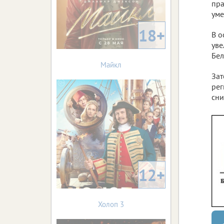
пра
уме
18+
В о
уве
Бел
Майкл
Зат
рег
сни
12+
Холоп 3