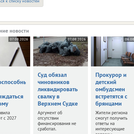
ся к списку новостей
ние новости
07.08.2026
07.08.2026
06.0
а
Суд обязал
Прокурор и
оспособными
чиновников
детский
ликвидировать
омбудсмен
рждаться
свалку в
встретятся с
ому
Верхнем Судке
брянцами
авила
Аргумент об
Жители региона
т с 2027
отсутствии
смогут получить
финансирования не
ответы на
сработал.
интересующие