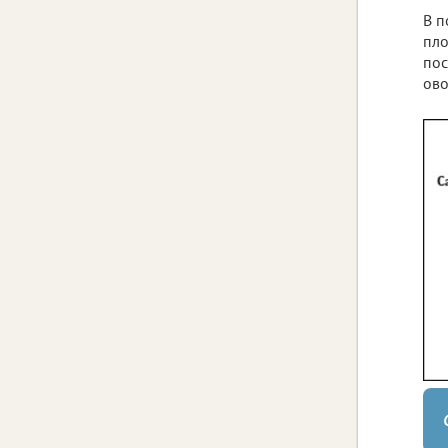
В п
пло
пос
ово