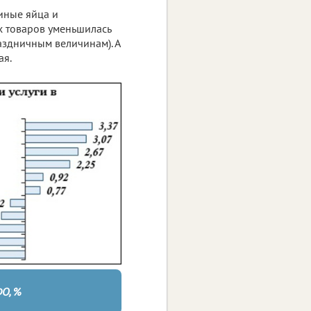
иные яйца и
 товаров уменьшилась
раздничным величинам). А
ая.
ФО, %