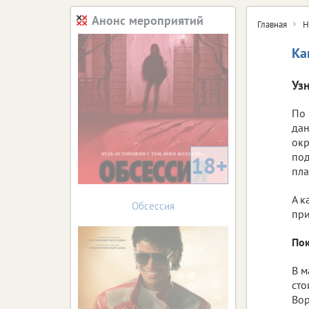
Анонс мероприятий
Главная
Н
Ка
Уз
По 
дан
окр
под
18+
пла
А к
Обсессия
при
Пок
В м
сто
Вор