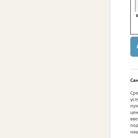
Сам
Сре
усл
пут
цен
вве
под
наш