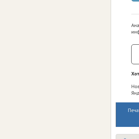
Ана
инф
Хот
Нов
Янд
Печа