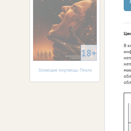
Цен
В к
18+
инф
неп
неп
мак
Зловещие мертвецы: Пекло
обл
обл