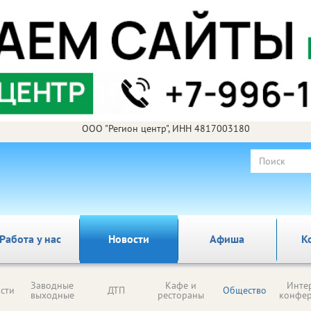
ООО "Регион центр", ИНН 4817003180
Работа у нас
Новости
Афиша
К
Заводные
Кафе и
Инте
сти
ДТП
Общество
выходные
рестораны
конфе