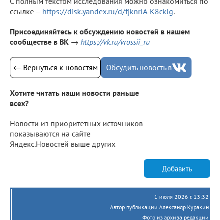
С полным текстом исследования можно ознакомиться по
ссылке –
https://disk.yandex.ru/d/fjknrlA-K8ckJg
.
Присоединяйтесь к обсуждению новостей в нашем
сообществе в ВК
→
https://vk.ru/vrossii_ru
← Вернуться к новостям
Обсудить новость в
Хотите читать наши новости раньше
всех?
Новости из приоритетных источников
показываются на сайте
Яндекс.Новостей выше других
Добавить
1 июля 2026 г. 13:32
Автор публикации Александр Куракин
Фото из архива редакции