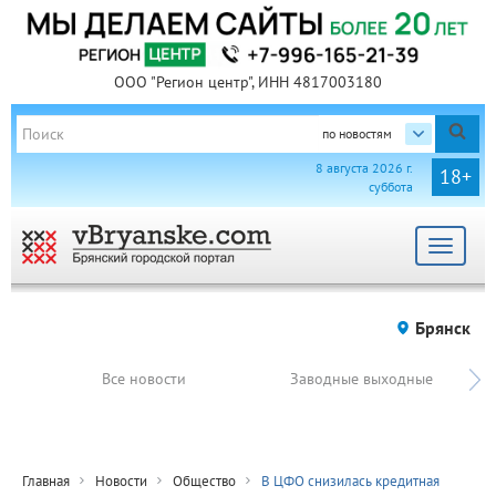
ООО "Регион центр", ИНН 4817003180
по новостям
8 августа 2026 г.
18+
суббота
Toggle
navigat
Брянск
Все новости
Заводные выходные
Главная
Новости
Общество
В ЦФО снизилась кредитная