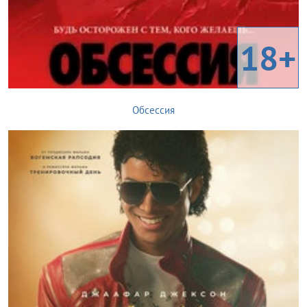
18+
Обсессия