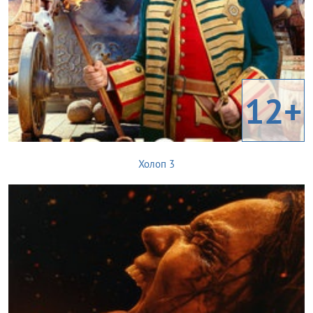
12+
Холоп 3