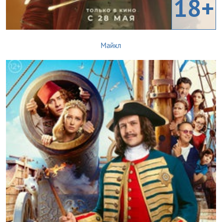
18+
Майкл