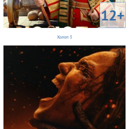
12+
Холоп 3