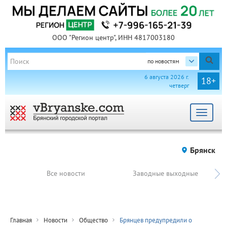
ООО "Регион центр", ИНН 4817003180
по новостям
6 августа 2026 г.
18+
четверг
Toggle
navigat
Брянск
Все новости
Заводные выходные
Главная
Новости
Общество
Брянцев предупредили о