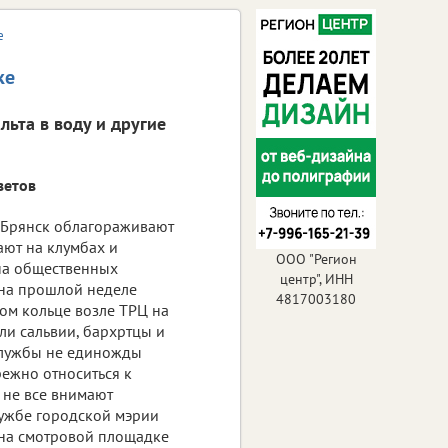
е
ке
льта в воду и другие
ветов
 Брянск облагораживают
ают на клумбах и
ООО "Регион
на общественных
центр", ИНН
 на прошлой неделе
4817003180
ном кольце возле ТРЦ на
ли сальвии, бархртцы и
службы не единожды
ежно относиться к
 не все внимают
лужбе городской мэрии
 на смотровой площадке