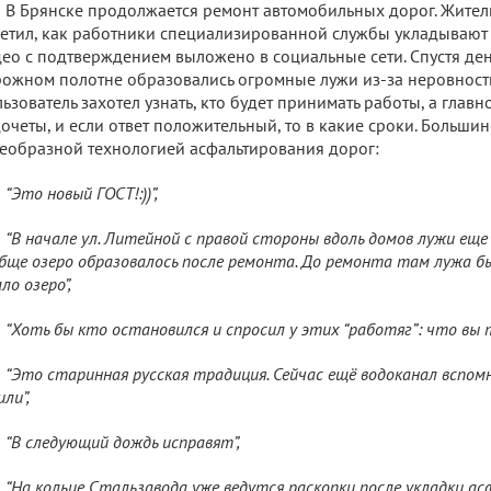
В Брянске продолжается ремонт автомобильных дорог. Житель
етил, как работники специализированной службы укладывают а
ео с подтверждением выложено в социальные сети. Спустя де
ожном полотне образовались огромные лужи из-за неровност
ьзователь захотел узнать, кто будет принимать работы, а главно
очеты, и если ответ положительный, то в какие сроки. Большин
еобразной технологией асфальтирования дорог:
“Это новый ГОСТ!:))”,
“В начале ул. Литейной с правой стороны вдоль домов лужи еще
бще озеро образовалось после ремонта. До ремонта там лужа б
ло озеро”,
“Хоть бы кто остановился и спросил у этих “работяг”: что вы 
“Это старинная русская традиция. Сейчас ещё водоканал вспо
или”,
“В следующий дождь исправят”,
“На кольце Стальзавода уже ведутся раскопки после укладки а