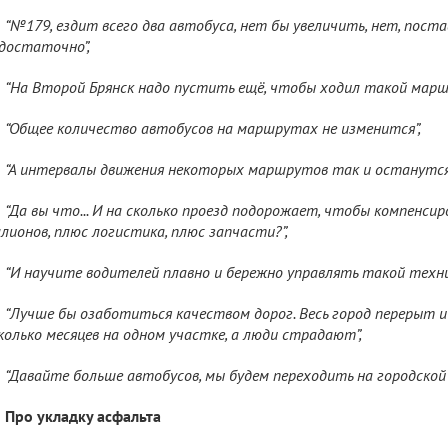
“№179, ездит всего два автобуса, нет бы увеличить, нет, поста
достаточно”,
“На Второй Брянск надо пустить ещё, чтобы ходил такой марш
“Общее количество автобусов на маршрутах не изменится”,
“А интервалы движения некоторых маршрутов так и останутся
“Да вы что... И на сколько проезд подорожает, чтобы компенси
лионов, плюс логистика, плюс запчасти?”,
“И научите водителей плавно и бережно управлять такой техни
“Лучше бы озаботиться качеством дорог. Весь город перерыт 
колько месяцев на одном участке, а люди страдают”,
“Давайте больше автобусов, мы будем переходить на городской
Про укладку асфальта