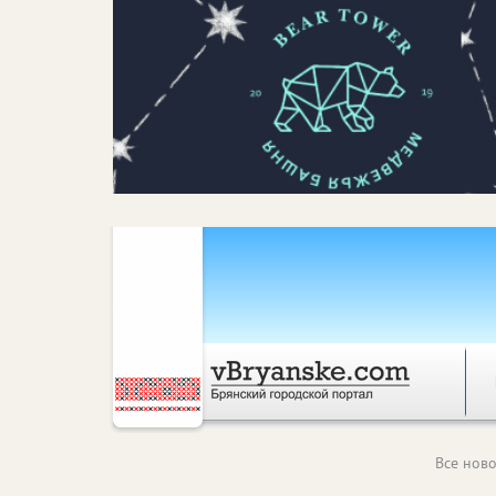
Все ново