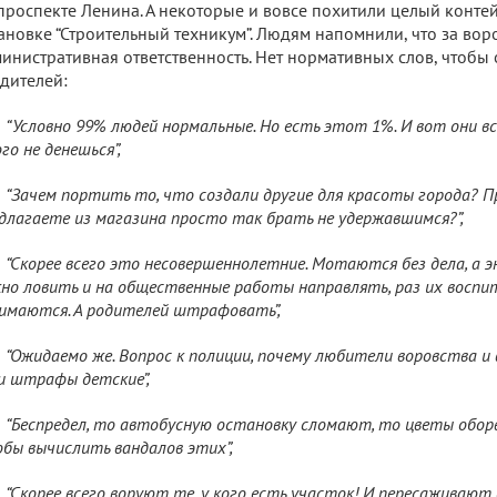
проспекте Ленина. А некоторые и вовсе похитили целый контей
ановке “Строительный техникум”. Людям напомнили, что за вор
инистративная ответственность. Нет нормативных слов, чтобы
дителей:
“Условно 99% людей нормальные. Но есть этот 1%. И вот они вс
го не денешься”,
“Зачем портить то, что создали другие для красоты города? 
длагаете из магазина просто так брать не удержавшимся?”,
“Скорее всего это несовершеннолетние. Мотаются без дела, а эн
но ловить и на общественные работы направлять, раз их воспи
имаются. А родителей штрафовать”,
“Ожидаемо же. Вопрос к полиции, почему любители воровства и
и штрафы детские”,
“Беспредел, то автобусную остановку сломают, то цветы обор
бы вычислить вандалов этих”,
“Скорее всего воруют те, у кого есть участок! И пересаживают 