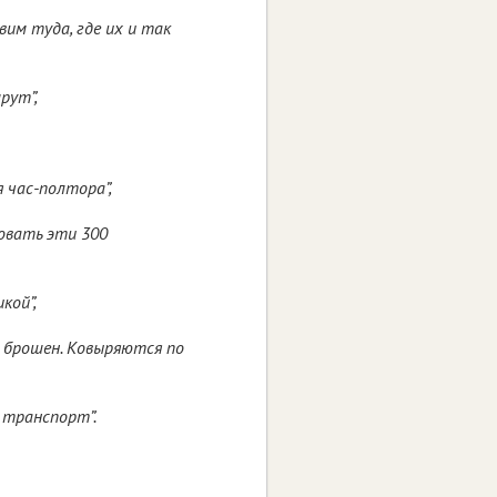
вим туда, где их и так
рут”,
 час-полтора”,
ровать эти 300
кой”,
и брошен. Ковыряются по
 транспорт”.