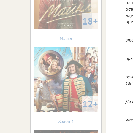
на 
ост
адм
18+
вре
Майкл
это
пре
нуж
зан
12+
Да 
что
Холоп 3