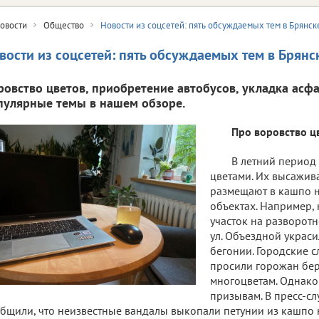
овости
Общество
Новости из соцсетей: пять обсуждаемых тем в Брянск
вости из соцсетей: пять обсуждаемых тем в Брянс
ровство цветов, приобретение автобусов, укладка асфа
пулярные темы в нашем обзоре.
Про воровство ц
В летний период
цветами. Их высажив
размещают в кашпо 
объектах. Например,
участок на разворот
ул. Объездной украси
бегонии. Городские 
просили горожан бер
многоцветам. Однако
призывам. В пресс-с
бщили, что неизвестные вандалы выкопали петунии из кашпо