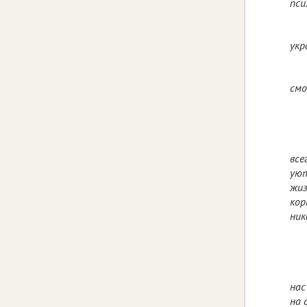
пси
укр
смо
все
уют
жиз
кор
ник
нас
на 