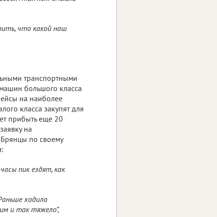
рить, что какой наш
льными транспортными
 машин большого класса
рейсы на наиболее
лого класса закупят для
жет прибыть еще 20
заявку на
 Брянцы по своему
:
часы пик ездят, как
Раньше ходила
им и так тяжело”,