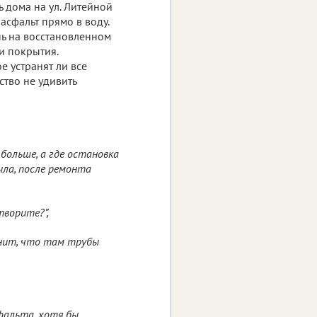
 дома на ул. Литейной
сфальт прямо в воду.
нь на восстановленном
и покрытия.
е устранят ли все
ство не удивить
 больше, а где остановка
ыла, после ремонта
творите?”,
мнит, что там трубы
сфальта, хотя бы