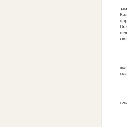
зам
Вид
дор
Пол
нед
сво
воо
ста
сгн