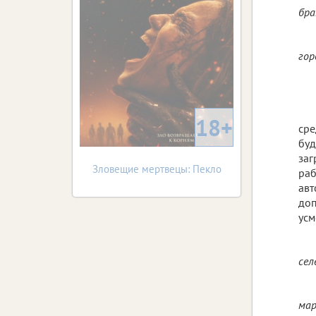
бра
гор
18+
сре
буд
заг
Зловещие мертвецы: Пекло
раб
авт
доп
усм
сел
мар