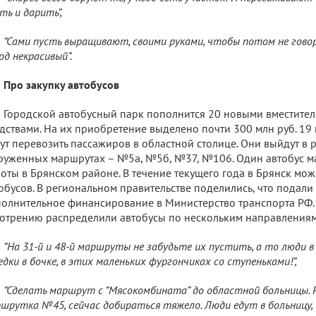
ть и дарить”,
“Сами пусть выращивают, своими руками, чтобы потом не гово
од некрасивый”.
Про закупку автобусов
Городской автобусный парк пополнится 20 новыми вместите
дствами. На их приобретение выделено почти 300 млн руб. 19
ут перевозить пассажиров в областной столице. Они выйдут в 
руженных маршрутах – №5а, №5б, №37, №106. Один автобус ма
оты в Брянском районе. В течение текущего года в Брянск мо
обусов. В региональном правительстве поделились, что подали 
олнительное финансирование в Министерство транспорта РФ.
отрению распределили автобусы по нескольким направлениям
“На 31-й и 48-й маршруты не забудьте их пустить, а то люди в 
едки в бочке, в этих маленьких фургончиках со ступеньками!”,
“Сделать маршрут с “Мясокомбината” до областной больницы. 
шрутка №45, сейчас добираться тяжело. Люди едут в больницу, 