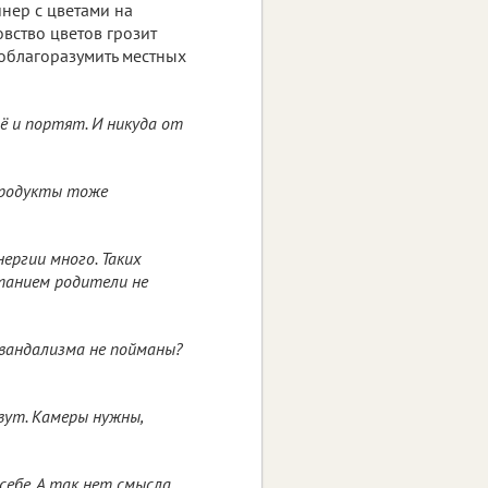
нер с цветами на
овство цветов грозит
 облагоразумить местных
ё и портят. И никуда от
Продукты тоже
ергии много. Таких
танием родители не
 вандализма не пойманы?
вут. Камеры нужны,
себе. А так нет смысла