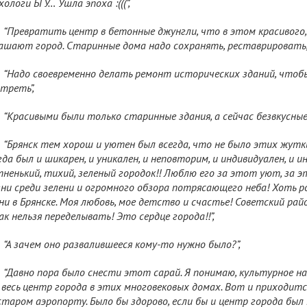
хологи БГУ… Ушла эпоха :(((”,
“Превратить центр в бетонные джунгли, что в этом красивого
ашают город. Старинные дома надо сохранять, реставрировать, 
“Надо своевременно делать ремонт исторических зданий, чтоб
треть”,
“Красивыми были только старинные здания, а сейчас безвкусные”
“Брянск тем хорош и уютен был всегда, что не было этих жут
гда был и шикарен, и уникален, и неповторим, и индивидуален, и и
ненький, тихий, зеленый городок!! Люблю его за этот уют, за 
ни среди зелени и огромного обзора потрясающего неба! Хоть ро
ни в Брянске. Моя любовь, мое детство и счастье! Советский рай
ак нельзя переделывать! Это сердце города!!”,
“А зачем оно развалившееся кому-то нужно было?”,
“Давно пора было снести этот сарай. Я понимаю, культурное нас
 весь центр города в этих многовековых домах. Вот и приходит
старом аэропорту. Было бы здорово, если бы и центр города был