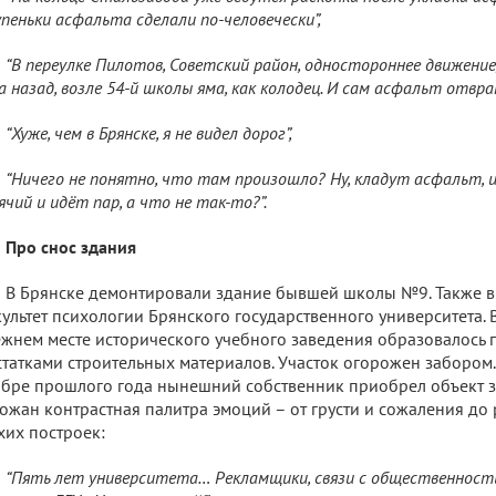
пеньки асфальта сделали по-человечески”,
“В переулке Пилотов, Советский район, одностороннее движение
а назад, возле 54-й школы яма, как колодец. И сам асфальт отвр
“Хуже, чем в Брянске, я не видел дорог”,
“Ничего не понятно, что там произошло? Ну, кладут асфальт, 
ячий и идёт пар, а что не так-то?”.
Про снос здания
В Брянске демонтировали здание бывшей школы №9. Также в
ультет психологии Брянского государственного университета.
жнем месте исторического учебного заведения образовалось 
статками строительных материалов. Участок огорожен забором.
бре прошлого года нынешний собственник приобрел объект за
ожан контрастная палитра эмоций – от грусти и сожаления до
хих построек:
“Пять лет университета… Рекламщики, связи с общественностью