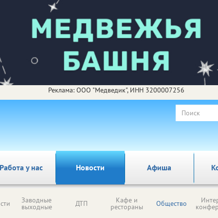
Реклама: ООО "Медведик", ИНН 3200007256
Работа у нас
Новости
Афиша
К
Заводные
Кафе и
Инте
сти
ДТП
Общество
выходные
рестораны
конфе