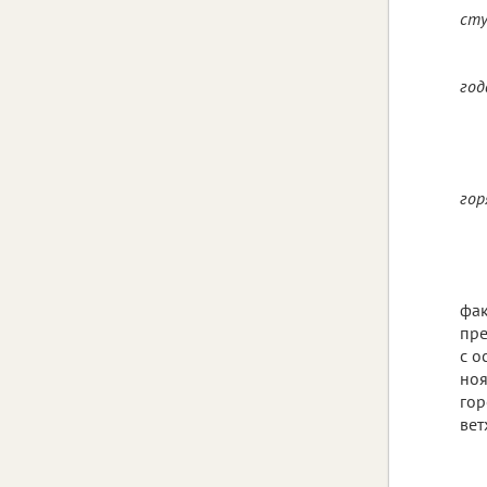
сту
год
гор
фак
пре
с о
ноя
гор
вет