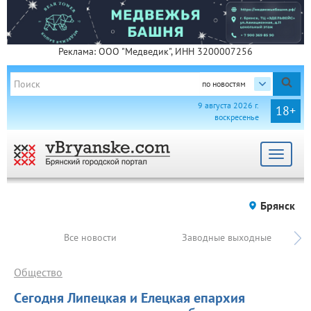
Реклама: ООО "Медведик", ИНН 3200007256
по новостям
9 августа 2026 г.
18+
воскресенье
Toggle
navigat
Брянск
Все новости
Заводные выходные
Общество
Cегодня Липецкая и Елецкая епархия