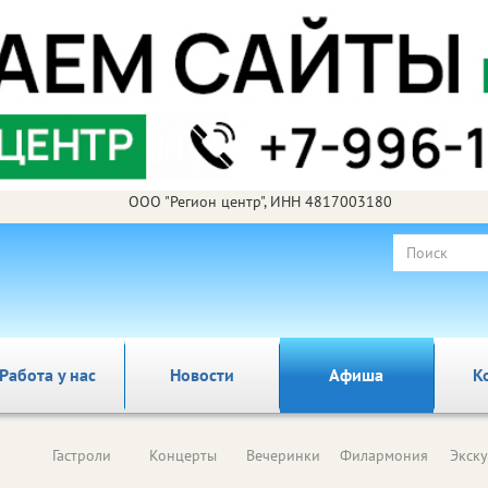
ООО "Регион центр", ИНН 4817003180
Работа у нас
Новости
Афиша
К
Гастроли
Концерты
Вечеринки
Филармония
Экск