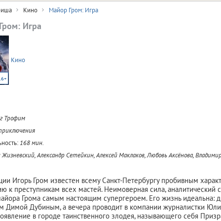
иша
Кино
Майор Гром: Игра
Гром: Игра
Кино
16+
г Трофим
 приключения
ность:
168 мин.
 Жизневский, Александр Сетейкин, Алексей Маклаков, Любовь Аксёнова, Владими
ии Игорь Гром известен всему Санкт-Петербургу пробивным хара
ю к преступникам всех мастей. Неимоверная сила, аналитический с
майора Грома самым настоящим супергероем. Его жизнь идеальна: 
м Димой Дубиным, а вечера проводит в компании журналистки Юл
оявление в городе таинственного злодея, называющего себя Призра