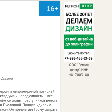
16+
ООО "Регион
центр", ИНН
4817003180
р Лысенко
ктером и непримиримой позицией
клад ума и неподкупность — всё
днём он ловит преступников вместе
ии Пчёлкиной. Полную идиллию
ком. Он предлагает Грому сыграть