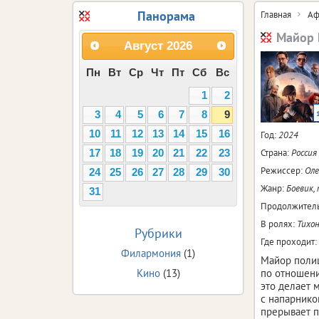
Панорама
Главная
Аф
Майор 
Август
2026
Пн
Вт
Ср
Чт
Пт
Сб
Вс
1
2
3
4
5
6
7
8
9
10
11
12
13
14
15
16
Год:
2024
Страна:
Россия
17
18
19
20
21
22
23
Режиссер:
Оле
24
25
26
27
28
29
30
Жанр:
Боевик,
31
Продолжитель
В ролях:
Тихон
Рубрики
Где проходит:
Филармония
(1)
Майор полиц
Кино
(13)
по отношени
это делает 
с напарнико
прерывает п