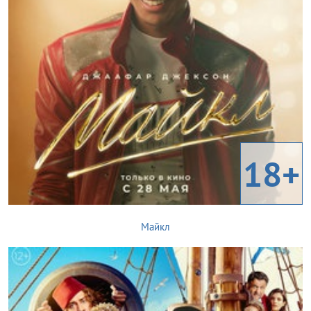
18+
Майкл