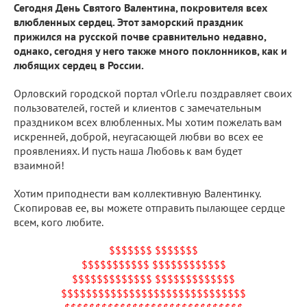
Сегодня День Святого Валентина, покровителя всех
влюбленных сердец. Этот заморский праздник
прижился на русской почве сравнительно недавно,
однако, сегодня у него также много поклонников, как и
любящих сердец в России.
Орловский городской портал vOrle.ru поздравляет своих
пользователей, гостей и клиентов с замечательным
праздником всех влюбленных. Мы хотим пожелать вам
искренней, доброй, неугасающей любви во всех ее
проявлениях. И пусть наша Любовь к вам будет
взаимной!
Хотим приподнести вам коллективную Валентинку.
Скопировав ее, вы можете отправить пылающее сердце
всем, кого любите.
$$$$$$$ $$$$$$$
$$$$$$$$$$$ $$$$$$$$$$$$
$$$$$$$$$$$$$ $$$$$$$$$$$$$
$$$$$$$$$$$$$$$$$$$$$$$$$$$$$$