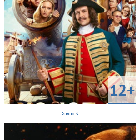
12+
Холоп 3