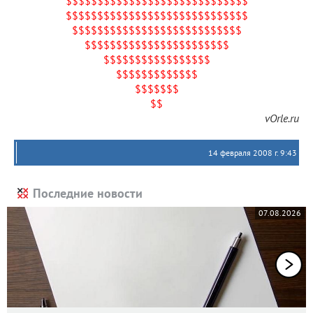
$$$$$$$$$$$$$$$$$$$$$$$$$$$$$
$$$$$$$$$$$$$$$$$$$$$$$$$$$$$
$$$$$$$$$$$$$$$$$$$$$$$$$$$
$$$$$$$$$$$$$$$$$$$$$$$
$$$$$$$$$$$$$$$$$
$$$$$$$$$$$$$
$$$$$$$
$$
vOrle.ru
14 февраля 2008 г. 9:43
Последние новости
07.08.2026