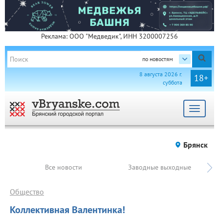
Реклама: ООО "Медведик", ИНН 3200007256
по новостям
8 августа 2026 г.
18+
суббота
Toggle
navigat
Брянск
Все новости
Заводные выходные
Общество
Коллективная Валентинка!