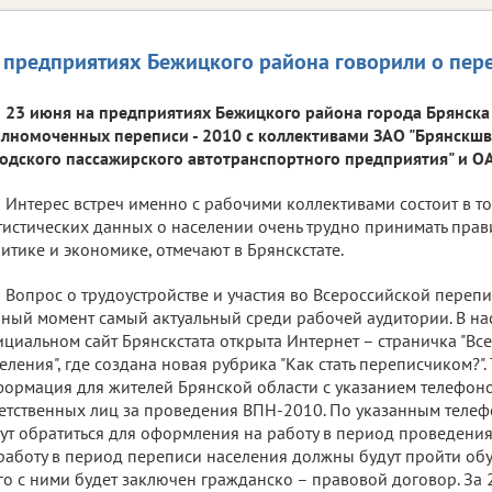
 предприятиях Бежицкого района говорили о пере
23 июня на предприятиях Бежицкого района города Брянска 
лномоченных переписи - 2010 с коллективами ЗАО "Брянскшве
одского пассажирского автотранспортного предприятия" и ОА
Интерес встреч именно с рабочими коллективами состоит в то
тистических данных о населении очень трудно принимать пра
итике и экономике, отмечают в Брянскстате.
Вопрос о трудоустройстве и участия во Всероссийской перепи
ный момент самый актуальный среди рабочей аудитории. В на
циальном сайт Брянскстата открыта Интернет – страничка "Вс
еления", где создана новая рубрика "Как стать переписчиком?"
ормация для жителей Брянской области с указанием телефоно
етственных лиц за проведения ВПН-2010. По указанным теле
ут обратиться для оформления на работу в период проведени
работу в период переписи населения должны будут пройти обуч
го с ними будет заключен гражданско – правовой договор. За