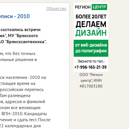
Общество
писи - 2010
состоялись встречи
я", МУ "Брянского
О "Брянсксантехника".
м, что без точных
вильные решения в
ООО "Регион
си населения -2010 на
центр", ИНН
стоящее время на
4817003180
ероссийская перепись
. Там размещена
в, адресов и фамилий
фонам все желающие
я ВПН-2010. Кандидаты
ение и сдать тест. После
 22 календарных дня