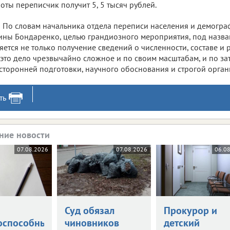
оты переписчик получит 5, 5 тысяч рублей.
По словам начальника отдела переписи населения и демогра
ины Бондаренко, целью грандиозного мероприятия, под назва
яется не только получение сведений о численности, составе и
 это дело чрезвычайно сложное и по своим масштабам, и по зат
сторонней подготовки, научного обоснования и строгой орган
ть
ние новости
07.08.2026
07.08.2026
06.0
а
Суд обязал
Прокурор и
оспособными
чиновников
детский