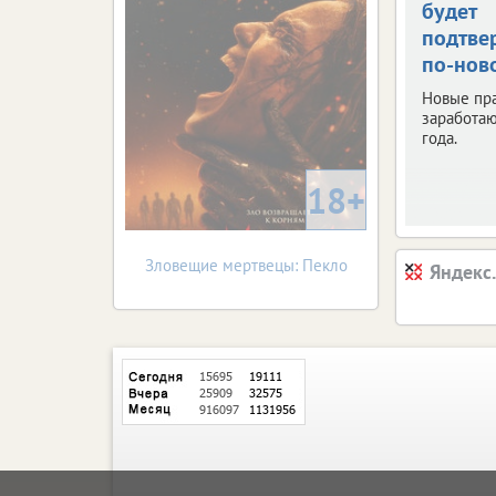
будет
подтве
по-нов
Новые пр
заработаю
года.
18+
Зловещие мертвецы: Пекло
Яндекс