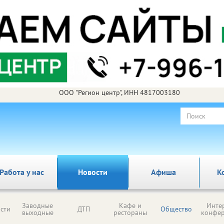
ООО "Регион центр", ИНН 4817003180
Работа у нас
Новости
Афиша
К
Заводные
Кафе и
Инте
сти
ДТП
Общество
выходные
рестораны
конфе