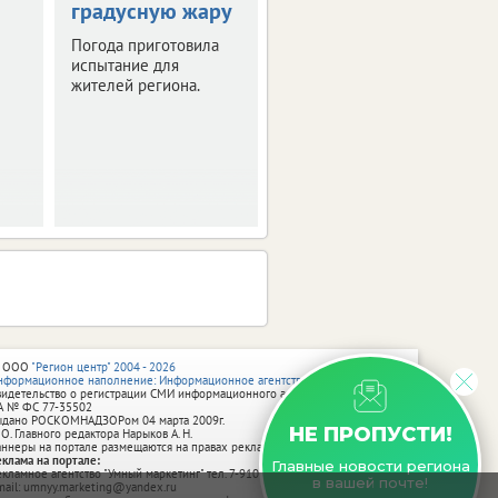
градусную жару
оставить след в
истории Брянска
Погода приготовила
испытание для
Скоро город
жителей региона.
превратится в
огромную творческую
мастерскую.
 ООО
"Регион центр" 2004 - 2026
нформационное наполнение: Информационное агентство vRossii.ru
видетельство о регистрации СМИ информационного агентства vRossii.ru
А № ФС 77‑35502
ыдано РОСКОМНАДЗОРом 04 марта 2009г.
НЕ ПРОПУСТИ!
 О. Главного редактора Нарыков А. Н.
аннеры на портале размещаются на правах рекламы.
еклама на портале:
Главные новости региона
екламное агентство "Умный маркетинг" тел. 7-910-267-70-40,
в вашей почте!
mail: umnyy.marketing@yandex.ru