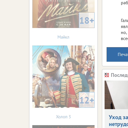
раб
18+
Гал
явл
но,
Майкл
все
Печа
Послед
12+
Уход з
Холоп 3
нетруд