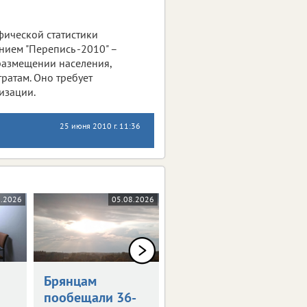
фической статистики
нием "Перепись -2010" –
 размещении населения,
ратам. Оно требует
изации.
25 июня 2010 г. 11:36
8.2026
05.08.2026
05.08.2026
0+
Брянцам
Художникам
пообещали 36-
предложили