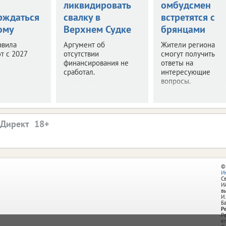
ликвидировать
омбудсмен
рждаться
свалку в
встретятся с
ому
Верхнем Судке
брянцами
авила
Аргумент об
Жители региона
т с 2027
отсутствии
смогут получить
финансирования не
ответы на
сработал.
интересующие
вопросы.
.Директ
©
И
С
И
в
И.
Б
Р
Р
e