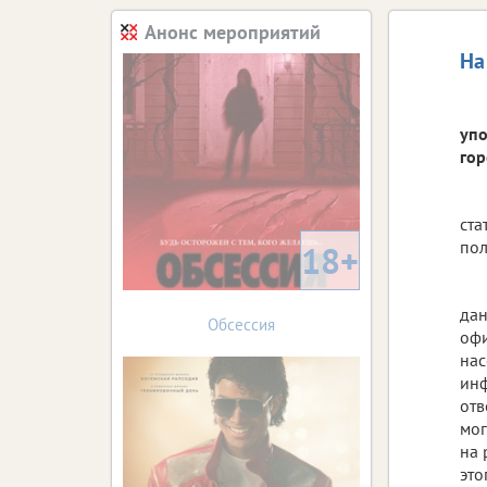
Анонс мероприятий
На
упо
гор
ста
пол
18+
дан
Обсессия
офи
нас
инф
отв
мог
на 
это