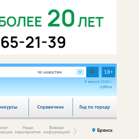
18+
по новостям
8 августа 2026 г.
суббота
онкурсы
Справочник
Гид по городу
Н
рнет-
Наши
Важная
Происшествия
Брянск
Здоровье
комп
ренция
мероприятия
информация!
п
ре