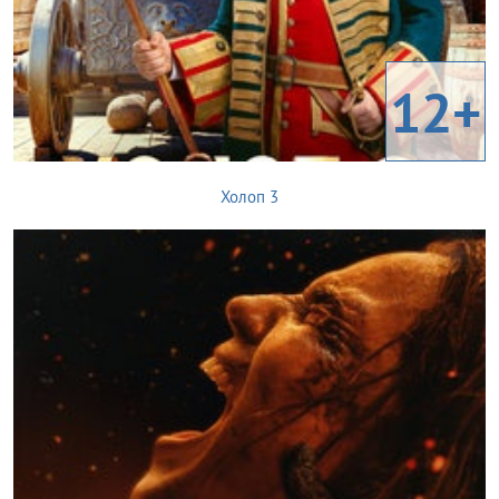
12+
Холоп 3