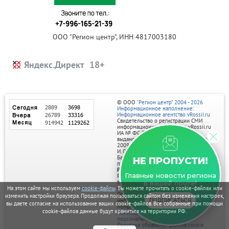
ООО "Регион центр", ИНН 4817003180
Яндекс.Директ
© ООО
"Регион центр" 2004 - 2026
Информационное наполнение:
Информационное агентство vRossii.ru
Свидетельство о регистрации СМИ
информационного агентства vRossii.ru
ИА № ФС 77‑35502
выдано РОСКОМНАДЗОРом 04 марта
2009г.
И. О. Главного редактора Нарыков А. Н.
Баннеры на портале размещаются на
НЕ ПРОПУСТИ!
правах рекламы.
Реклама на портале:
Главные новости региона
Рекламное агентство "Умный маркетинг"
тел. 7-910-267-70-40,
в вашей почте!
email: umnyy.marketing@yandex.ru
На этом сайте мы используем
cookie-файлы
. Вы можете прочитать о cookie-файлах или
Отдельные публикации могут содержать
изменить настройки браузера. Продолжая пользоваться сайтом без изменения настроек,
информацию, не предназначенную для
ПОДПИСАТЬСЯ
вы даете согласие на использование ваших cookie-файлов. Все собранные при помощи
пользователей до 18 лет.
cookie-файлов данные будут храниться на территории РФ.
Политика в отношении обработки
персональных данных
Политика обработки файлов cookie