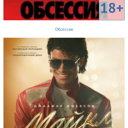
18+
Обсессия