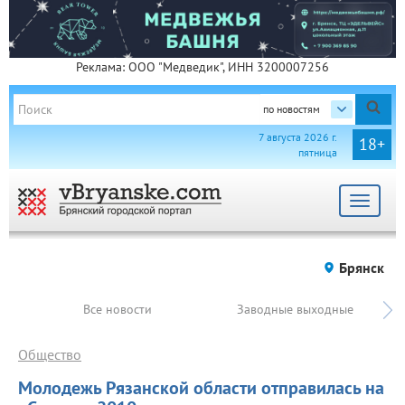
Реклама: ООО "Медведик", ИНН 3200007256
по новостям
7 августа 2026 г.
18+
пятница
Toggle
navigat
Брянск
Все новости
Заводные выходные
Общество
Молодежь Рязанской области отправилась на