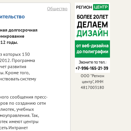
Общество
ительство
нная долгосрочная
ормирование
12 годы.
з которых 130
 2012. Программа
чет развития
. Кроме того,
ООО "Регион
ствовать систему
центр", ИНН
4817003180
ьного сообщения пресс-
ров по созданию сети
лиотек, учебных
моуправления. Так,
отек имеют центры
еть Интранет