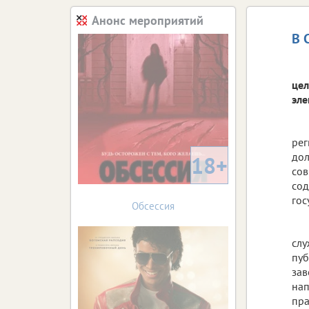
Анонс мероприятий
В 
цел
эле
рег
дол
18+
сов
сод
гос
Обсессия
слу
пуб
зав
нап
пра