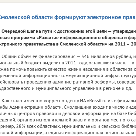
Смоленской области формируют электронное прав
Очередной шаг на пути к достижению этой цели — утвержде
евая программа «Развитие информационного общества и ф
ктронного правительства в Смоленской области» на 2011 – 20
Общий объем ее финансирования — 346 миллионов рублей, и
иональный бюджет выделит в 2011 году, оставшуюся часть — в
жна помочь повысить качество жизни населения в области за с
ременной информационно-коммуникационной инфраструктуры
ействовать проведению административной реформы, совершен
ударственного и муниципального управления в регионе и т.д.
Как стало известно корреспонденту ИА vRossii.ru из официал
жбы Администрации области, Смоленщина входит в число лиде
личных центров правовой и деловой информации на базе биб
едений, органов исполнительной власти и органов местного са
ример, 28% всех областных, муниципальных и сельских библи
вовой информации, а единая информационная региональная с