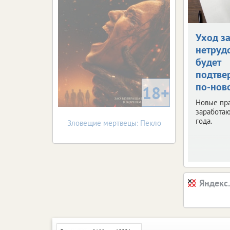
Уход з
нетруд
будет
подтве
по-нов
18+
Новые пр
заработаю
года.
Зловещие мертвецы: Пекло
Яндекс