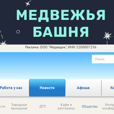
Реклама: ООО "Медведик", ИНН 3200007256
Работа у нас
Новости
Афиша
К
Заводные
Кафе и
Инте
сти
ДТП
Общество
выходные
рестораны
конфе