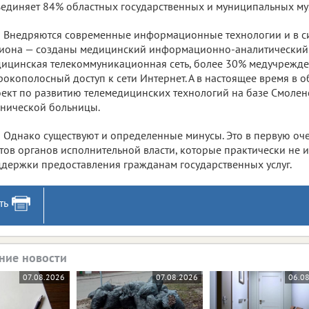
единяет 84% областных государственных и муниципальных му
Внедряются современные информационные технологии и в с
иона — созданы медицинский информационно-аналитический 
ицинская телекоммуникационная сеть, более 30% медучрежд
окополосный доступ к сети Интернет. А в настоящее время в о
ект по развитию телемедицинских технологий на базе Смолен
нической больницы.
Однако существуют и определенные минусы. Это в первую оче
тов органов исполнительной власти, которые практически не 
держки предоставления гражданам государственных услуг.
ть
ние новости
07.08.2026
07.08.2026
06.0