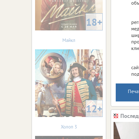
объ
18+
рег
мед
шир
Майкл
про
кли
сай
под
Печа
12+
Послед
Холоп 3