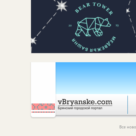
Все ново