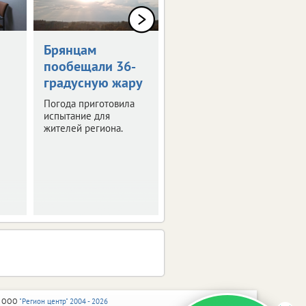
0+
Брянцам
Художникам
пообещали 36-
предложили
градусную жару
оставить след в
истории Брянска
Погода приготовила
испытание для
Скоро город
жителей региона.
превратится в
огромную творческую
мастерскую.
 ООО
"Регион центр" 2004 - 2026