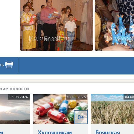
ть
ние новости
05.08.2026
05.08.2026
04.0
0+
м
Художникам
Брянская