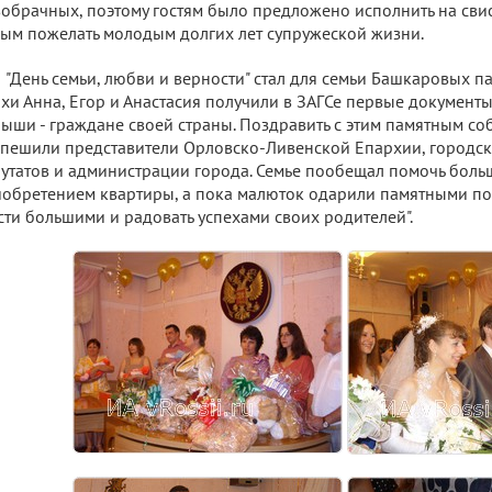
обрачных, поэтому гостям было предложено исполнить на свис
ым пожелать молодым долгих лет супружеской жизни.
"День семьи, любви и верности" стал для семьи Башкаровых па
хи Анна, Егор и Анастасия получили в ЗАГСе первые документы
ыши - граждане своей страны. Поздравить с этим памятным с
пешили представители Орловско-Ливенской Епархии, городск
утатов и администрации города. Семье пообещал помочь боль
обретением квартиры, а пока малюток одарили памятными п
сти большими и радовать успехами своих родителей".