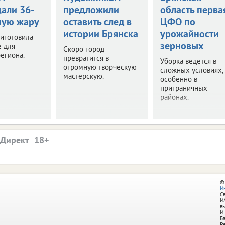
али 36-
предложили
область перва
ную жару
оставить след в
ЦФО по
истории Брянска
урожайности
иготовила
зерновых
е для
Скоро город
егиона.
превратится в
Уборка ведется в
огромную творческую
сложных условиях,
мастерскую.
особенно в
приграничных
районах.
.Директ
©
И
С
И
в
И.
Б
Р