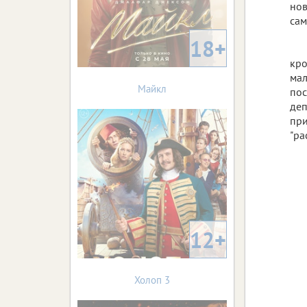
нов
сам
18+
кро
мал
Майкл
пос
деп
при
"ра
12+
Холоп 3