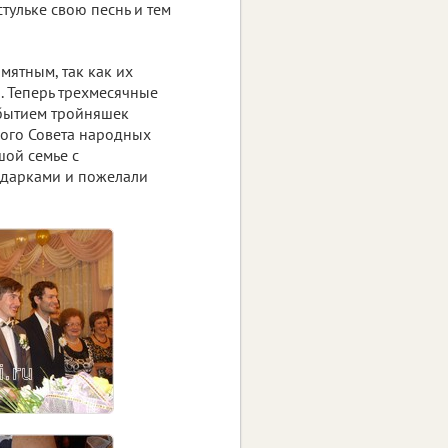
тульке свою песнь и тем
мятным, так как их
. Теперь трехмесячные
обытием тройняшек
ого Совета народных
шой семье с
одарками и пожелали