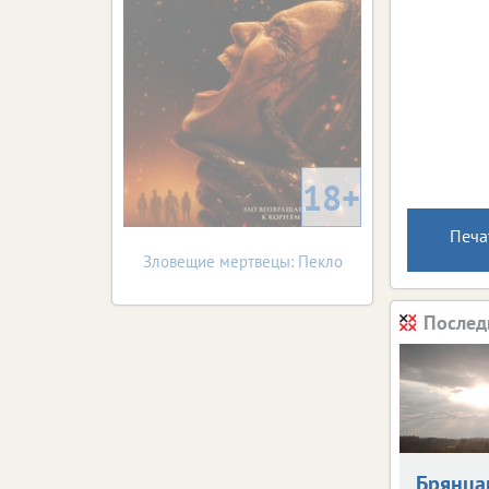
18+
Печа
Зловещие мертвецы: Пекло
Послед
Брянца