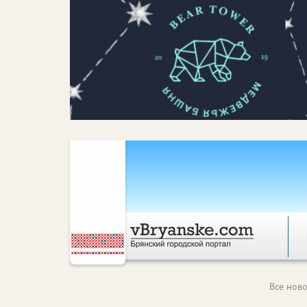
Все ново