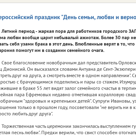
ероссийский праздник "День семьи, любви и верно
Летний период - жаркая пора для работников городского ЗАГС
ма любви вообще царит небывалый ажиотаж. Более 30 пар не
зать себя узами брака в этот день. Влюбленные верят в то, что
рония помогут им в создании семейного очага.
Свое благословение новобрачным дал представитель Орловс
ц Дионисий. Он высказался словами Антуана де Сент-Экзюпери: 
треть друг на друга, а смотреть вместе в одном направлении". 
ростью с брачующимися поделились и пары со стажем. Изум
жившие в браке 55 лет видят залог семейного счастья в терпимо
ейная пара Ефремовых недавно отметившая коралловую свад
обрачным "здоровых и крепеньких детей". Супруги Ивановы, 
ошения только в прошлом году, посоветовали "не верить ни в 
росто любить друг друга".
Торжественная часть церемонии закончилась выступлением г
етлая песнь любви". Предки верили, что свист способен отогнать