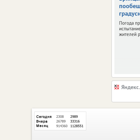
пообещ
градус
Погода пр
испытани
жителей р
Яндекс