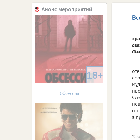
Анонс мероприятий
Вс
хра
свя
Фев
оте
18+
смо
муд
про
Обсессия
Сем
нов
отн
а п
"Св