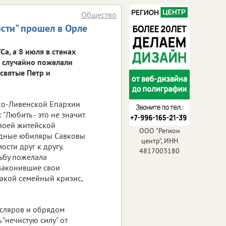
Общество
сти" прошел в Орле
а, а 8 июля в стенах
 случайно пожелали
 святые Петр и
ко-Ливенской Епархии
"Любить - это не значит
Своей житейской
ООО "Регион
рудные юбиляры Савковы
центр", ИНН
сти друг к другу.
4817003180
ьбу пожелала
узаконившие свои
какой семейный кризис,
усляров и обрядом
 "нечистую силу" от