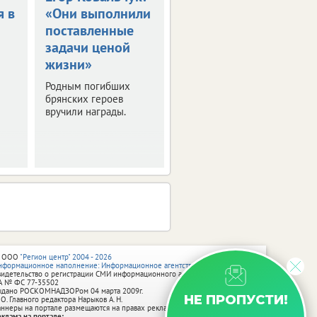
я в
«Они выполнили
пообещали 30-
поставленные
градусную жару
задачи ценой
в ЦФО
жизни»
Выяснили, где будет
особенно жарко. О
Родным погибших
погоде в регионах
брянских героев
присутствия ИА
вручили награды.
vRossii.ru в ближайшие
дни.
 ООО
"Регион центр" 2004 - 2026
нформационное наполнение: Информационное агентство vRossii.ru
видетельство о регистрации СМИ информационного агентства vRossii.ru
А № ФС 77‑35502
ыдано РОСКОМНАДЗОРом 04 марта 2009г.
НЕ ПРОПУСТИ!
 О. Главного редактора Нарыков А. Н.
аннеры на портале размещаются на правах рекламы.
еклама на портале: