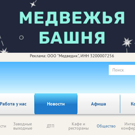
Реклама: ООО "Медведик", ИНН 3200007256
Работа у нас
Новости
Афиша
К
Заводные
Кафе и
Инте
сти
ДТП
Общество
выходные
рестораны
конфе