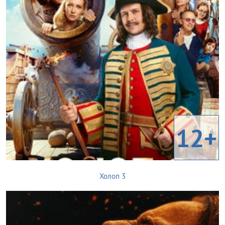
12+
Холоп 3