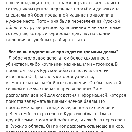
нашей подзащитной, то стражи порядка связывались с
сотрудником центра, передавал просьбу, и девушку на
специальной бронированной машине привозили в
нужное место. Потом она была переселена из Курской
области в другой регион. Куда именно – не знает даже
сотрудник, который курировал девушку на стадии
следствия и судебных разбирательств.
- Все ваши подопечные проходят по громким делам?
- Любое уголовное дело, а тем более связанное с
убийством, либо крупными махинациями - громкое. В
прошлом году в Курской области поселился член
известной ОПГ, на счету которой убийства,
вымогательства, разбойные нападения. Он был мелкой
сошкой и не участвовал в преступлениях. Зато
располагал ценной для следствия информацией, которая
помогла задержать активных членов банды. По
программе защиты свидетелей, он вместе с женой и
ребенком был переселен в Курскую область. Глава
другой семьи, с которой работаем, так же был переселен
в Курскую область. Он помог раскрыть сеть мошенников,
которые проворачивали незаконные сделки с