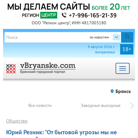
ООО "Регион центр", ИНН 4817003180
по новостям
9 августа 2026 г.
18+
воскресенье
Toggle
navigat
Брянск
Все новости
Заводные выходные
Общество
Юрий Резник: "От бытовой угрозы мы не