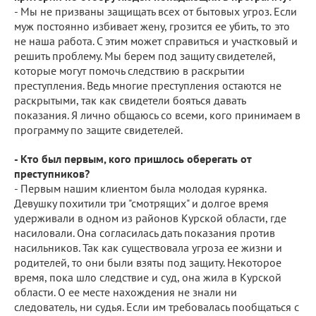
- Мы не призваны защищать всех от бытовых угроз. Если
муж постоянно избивает жену, грозится ее убить, то это
не наша работа. С этим может справиться и участковый и
решить проблему. Мы берем под защиту свидетелей,
которые могут помочь следствию в раскрытии
преступления. Ведь многие преступления остаются не
раскрытыми, так как свидетели бояться давать
показания. Я лично общаюсь со всеми, кого принимаем в
программу по защите свидетелей.
- Кто был первым, кого пришлось оберегать от
преступников?
- Первым нашим клиентом была молодая курянка.
Девушку похитили три "смотрящих" и долгое время
удерживали в одном из районов Курской области, где
насиловали. Она согласилась дать показания против
насильников. Так как существовала угроза ее жизни и
родителей, то они были взяты под защиту. Некоторое
время, пока шло следствие и суд, она жила в Курской
области. О ее месте нахождения не знали ни
следователь, ни судья. Если им требовалась пообщаться с