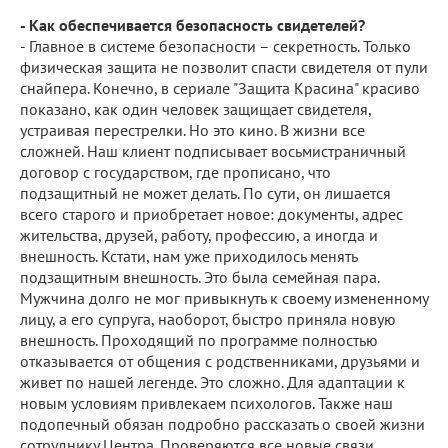
- Как обеспечивается безопасность свидетелей?
- Главное в системе безопасности – секретность. Только
физическая защита не позволит спасти свидетеля от пули
снайпера. Конечно, в сериале "Защита Красина" красиво
показано, как один человек защищает свидетеля,
устраивая перестрелки. Но это кино. В жизни все
сложней. Наш клиент подписывает восьмистраничный
договор с государством, где прописано, что
подзащитный не может делать. По сути, он лишается
всего старого и приобретает новое: документы, адрес
жительства, друзей, работу, профессию, а иногда и
внешность. Кстати, нам уже приходилось менять
подзащитным внешность. Это была семейная пара.
Мужчина долго не мог привыкнуть к своему измененному
лицу, а его супруга, наоборот, быстро приняла новую
внешность. Проходящий по программе полностью
отказывается от общения с родственниками, друзьями и
живет по нашей легенде. Это сложно. Для адаптации к
новым условиям привлекаем психологов. Также наш
подопечный обязан подробно рассказать о своей жизни
сотруднику Центра. Проверяются все новые связи