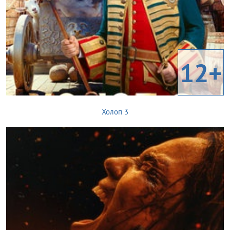
12+
Холоп 3