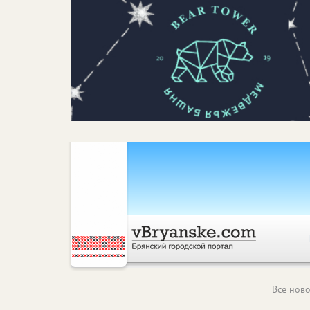
Все ново