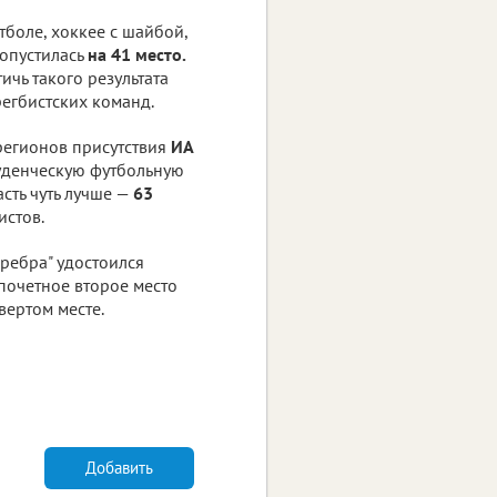
тболе, хоккее с шайбой,
 опустилась
на 41 место.
ичь такого результата
егбистских команд.
регионов присутствия
ИА
туденческую футбольную
асть чуть лучше —
63
истов.
ребра" удостоился
почетное второе место
вертом месте.
Добавить