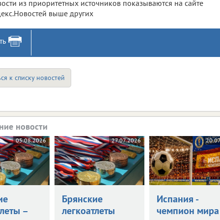
ости из приоритетных источников показываются на сайте
екс.Новостей выше других
ть
ся к списку новостей
ние новости
05.08.2026
27.07.2026
20.0
ие
Брянские
Испания -
леты –
легкоатлеты
чемпион мира