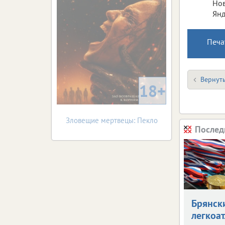
Нов
Янд
Печа
Вернуть
18+
Зловещие мертвецы: Пекло
Послед
Брянск
легкоат