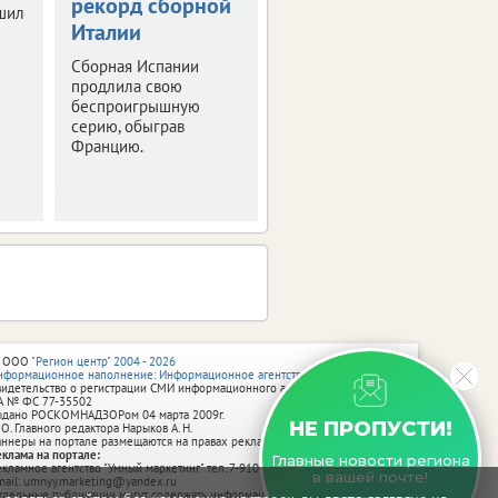
рекорд сборной
завоевали пять
шил
Италии
медалей в
Смоленске
Сборная Испании
продлила свою
Четыре из них –
беспроигрышную
золотые.
серию, обыграв
Францию.
 ООО
"Регион центр" 2004 - 2026
нформационное наполнение: Информационное агентство vRossii.ru
видетельство о регистрации СМИ информационного агентства vRossii.ru
А № ФС 77‑35502
ыдано РОСКОМНАДЗОРом 04 марта 2009г.
НЕ ПРОПУСТИ!
 О. Главного редактора Нарыков А. Н.
аннеры на портале размещаются на правах рекламы.
еклама на портале:
Главные новости региона
екламное агентство "Умный маркетинг" тел. 7-910-267-70-40,
в вашей почте!
mail: umnyy.marketing@yandex.ru
тдельные публикации могут содержать информацию, не предназначенную