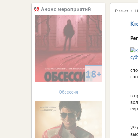
Анонс мероприятий
Главная
Н
Кт
Ре
спо
18+
спо
Обсессия
в п
вол
евр
29 
выс