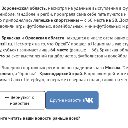
Воронежская область,
несмотря на удачные выступления в фу
ейболе, гандболе и регби, проиграла сама себе пять пунктов и
о приподнялись
липецкие спортсмены
— с 60 места
на 50.
Дост
волили игры футбольных, волейбольных, мини-футбольных и р
Брянская
и
Орловская области
находятся в числе отстающих 
ssii.ru.
Несмотря на то, что ОрелГУ прошел в Национальную с
у, субъект занимает лишь
64 место
(раньше — 66). Брянская обл
сто
за счет выступлений гандболистов, футболистов и волейбол
Лидером спортивных регионов по традиции стала
Москва.
"Се
арстан
, а "бронзы" -
Краснодарский край.
В прошлом рейтинге 
имал Санкт-Петербург, теперь же северная столица лишь на чет
← Вернуться к
Другие новости в
новостям
ите читать наши новости раньше всех?