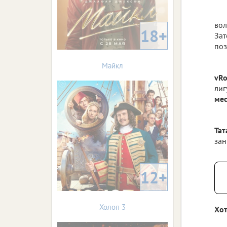
вол
18+
Зат
поз
Майкл
vRo
лиг
ме
Тат
зан
12+
Холоп 3
Хот