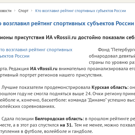
овости
Спорт
Кто возглавил рейтинг спортивных субъектов России
о возглавил рейтинг спортивных субъектов России
гионы присутствия ИА vRossii.ru достойно показали себ
Фонд "Петербург
обнародовал девятый
страны по уровню ра
рта. Редакция
ИА vRossii.ru
внимательно проанализировала его 
ртивный портрет регионов нашего присутствия.
Лучшие показатели продемонстрировала
Курская область:
он
рошлом году не смогла подняться выше 24. Очки региону прине
ейболе и, конечно, баскетболе: команда "Динамо" успешно выс
опейских соревнованиях.
Сдала позиции
Белгородская область:
в прошлом рейтинге ре
месте, а в этот раз спустился
на 31.
Тем не менее, можно похвал
тупления в футболе, волейболе и гандболе.