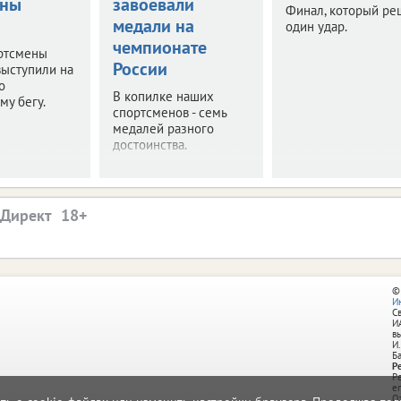
оны
завоевали
Финал, который ре
медали на
один удар.
чемпионате
ртсмены
России
выступили на
о
В копилке наших
му бегу.
спортсменов - семь
медалей разного
достоинства.
.Директ
©
И
С
И
в
И.
Б
Р
Р
e
О