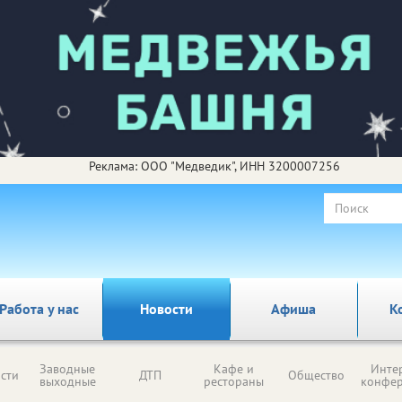
Реклама: ООО "Медведик", ИНН 3200007256
Работа у нас
Новости
Афиша
К
Заводные
Кафе и
Инте
сти
ДТП
Общество
выходные
рестораны
конфе