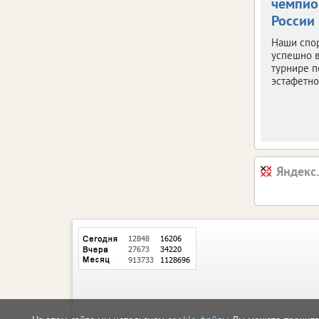
чемпи
России
Наши спо
успешно 
турнире п
эстафетно
Яндекс