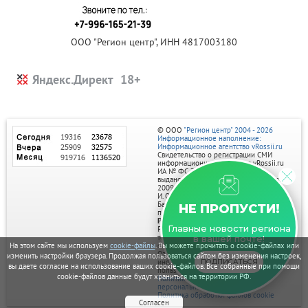
ООО "Регион центр", ИНН 4817003180
Яндекс.Директ
© ООО
"Регион центр" 2004 - 2026
Информационное наполнение:
Информационное агентство vRossii.ru
Свидетельство о регистрации СМИ
информационного агентства vRossii.ru
ИА № ФС 77‑35502
выдано РОСКОМНАДЗОРом 04 марта
2009г.
И. О. Главного редактора Нарыков А. Н.
Баннеры на портале размещаются на
НЕ ПРОПУСТИ!
правах рекламы.
Реклама на портале:
Главные новости региона
Рекламное агентство "Умный маркетинг"
тел. 7-910-267-70-40,
в вашей почте!
email: umnyy.marketing@yandex.ru
На этом сайте мы используем
cookie-файлы
. Вы можете прочитать о cookie-файлах или
Отдельные публикации могут содержать
изменить настройки браузера. Продолжая пользоваться сайтом без изменения настроек,
информацию, не предназначенную для
ПОДПИСАТЬСЯ
вы даете согласие на использование ваших cookie-файлов. Все собранные при помощи
пользователей до 18 лет.
cookie-файлов данные будут храниться на территории РФ.
Политика в отношении обработки
персональных данных
Политика обработки файлов cookie
Согласен