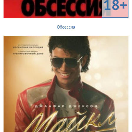
18+
Обсессия