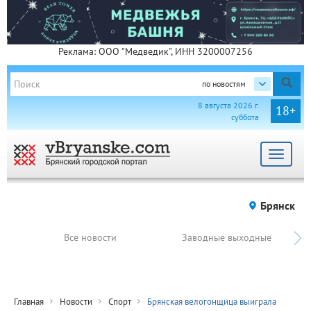
Реклама: ООО "Медведик", ИНН 3200007256
по новостям
8 августа 2026 г.
18+
суббота
Toggle
navigat
Брянск
Все новости
Заводные выходные
Главная
Новости
Спорт
Брянская велогонщица выиграла