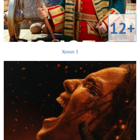
12+
Холоп 3