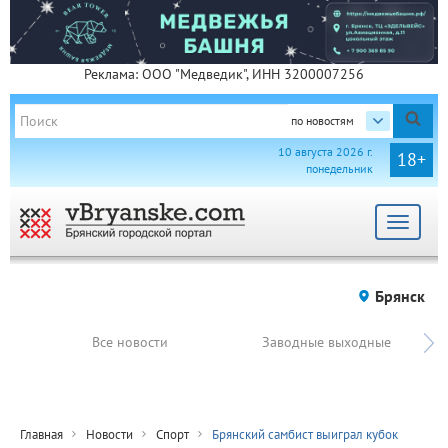
Реклама: ООО "Медведик", ИНН 3200007256
по новостям
10 августа 2026 г.
18+
понедельник
Toggle
navigat
Брянск
Все новости
Заводные выходные
Главная
Новости
Спорт
Брянский самбист выиграл кубок