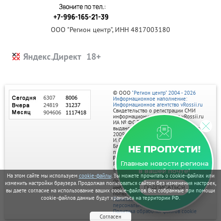
ООО "Регион центр", ИНН 4817003180
Яндекс.Директ
© ООО
"Регион центр" 2004 - 2026
Информационное наполнение:
Информационное агентство vRossii.ru
Свидетельство о регистрации СМИ
информационного агентства vRossii.ru
ИА № ФС 77‑35502
выдано РОСКОМНАДЗОРом 04 марта
2009г.
И. О. Главного редактора Нарыков А. Н.
Баннеры на портале размещаются на
НЕ ПРОПУСТИ!
правах рекламы.
Реклама на портале:
Главные новости региона
Рекламное агентство "Умный маркетинг"
тел. 7-910-267-70-40,
в вашей почте!
email: umnyy.marketing@yandex.ru
На этом сайте мы используем
cookie-файлы
. Вы можете прочитать о cookie-файлах или
Отдельные публикации могут содержать
изменить настройки браузера. Продолжая пользоваться сайтом без изменения настроек,
информацию, не предназначенную для
ПОДПИСАТЬСЯ
вы даете согласие на использование ваших cookie-файлов. Все собранные при помощи
пользователей до 18 лет.
cookie-файлов данные будут храниться на территории РФ.
Политика в отношении обработки
персональных данных
Политика обработки файлов cookie
Согласен