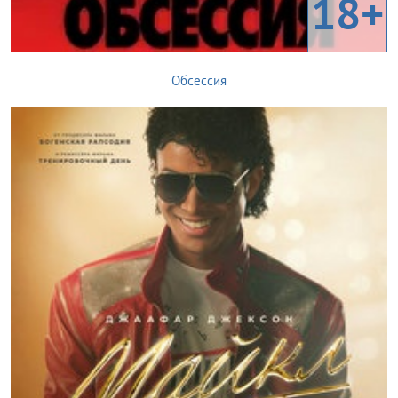
18+
Обсессия