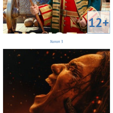
12+
Холоп 3