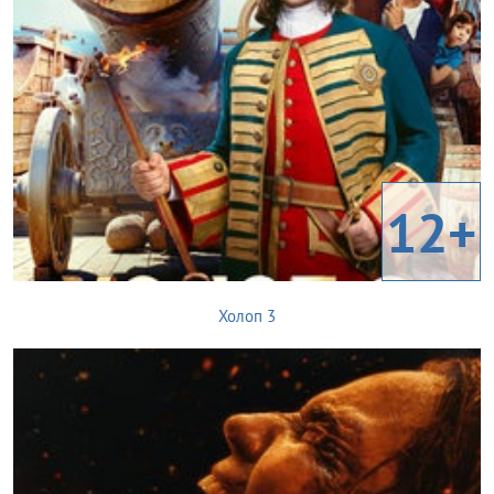
12+
Холоп 3