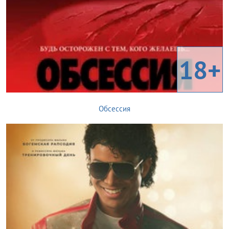
18+
Обсессия