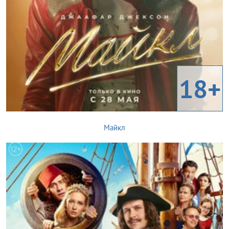
18+
Майкл