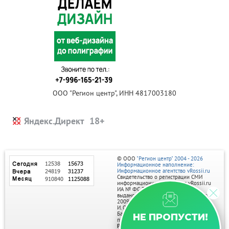
ООО "Регион центр", ИНН 4817003180
Яндекс.Директ
© ООО
"Регион центр" 2004 - 2026
Информационное наполнение:
Информационное агентство vRossii.ru
Свидетельство о регистрации СМИ
информационного агентства vRossii.ru
ИА № ФС 77‑35502
выдано РОСКОМНАДЗОРом 04 марта
2009г.
И. О. Главного редактора Нарыков А. Н.
Баннеры на портале размещаются на
НЕ ПРОПУСТИ!
правах рекламы.
Реклама на портале: