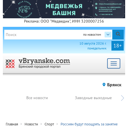
Реклама: ООО "Медведик", ИНН 3200007256
по новостям
10 августа 2026 г.
18+
понедельник
Toggle
navigat
Брянск
Все новости
Заводные выходные
Главная
Новости
Спорт
Россиян будут поощрять за занятие