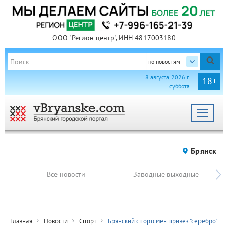
ООО "Регион центр", ИНН 4817003180
по новостям
8 августа 2026 г.
18+
суббота
Toggle
navigat
Брянск
Все новости
Заводные выходные
Главная
Новости
Спорт
Брянский спортсмен привез "серебро"