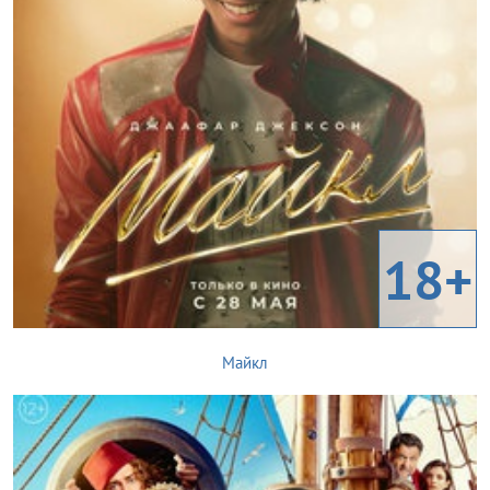
18+
Майкл