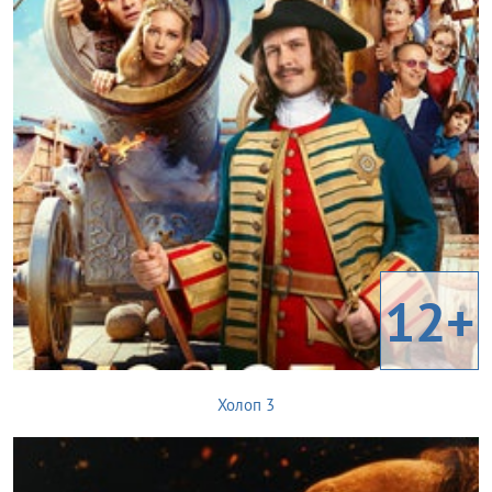
12+
Холоп 3