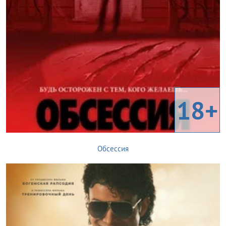
18+
Обсессия