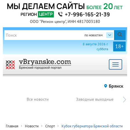
ООО "Регион центр", ИНН 4817003180
по новостям
8 августа 2026 г.
18+
суббота
Toggle
navigat
Брянск
Все новости
Заводные выходные
Главная
Новости
Спорт
Кубок губернатора Брянской области