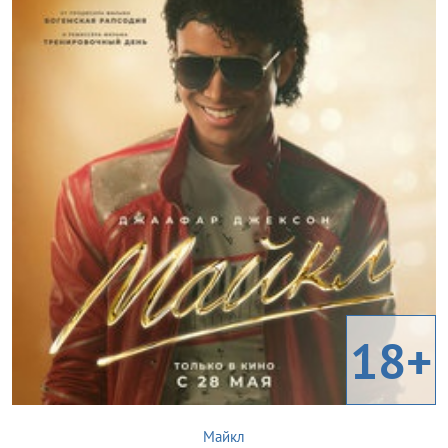
18+
Майкл