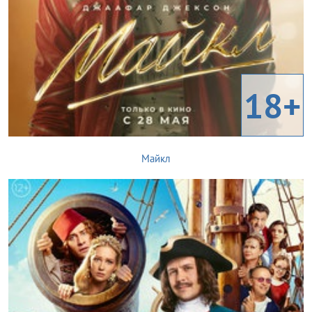
18+
Майкл