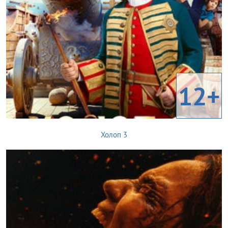
12+
Холоп 3