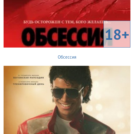
18+
Обсессия