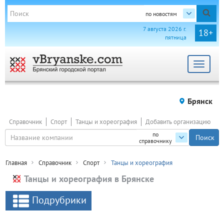
по новостям
7 августа 2026 г.
18+
пятница
Toggle
navigat
Брянск
Справочник
Спорт
Танцы и хореография
Добавить организацию
по
справочнику
Главная
Справочник
Спорт
Танцы и хореография
Танцы и хореография в Брянске
Подрубрики