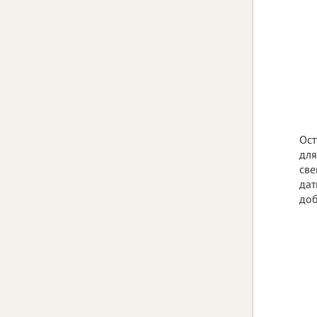
Ост
для
све
дат
доб