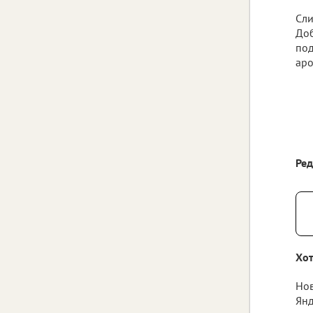
Сли
Доб
под
аро
Ре
Хот
Нов
Янд