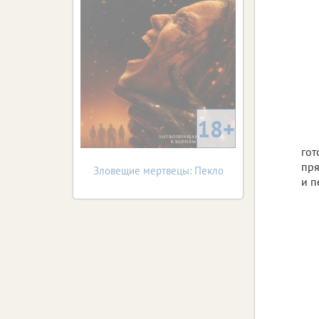
18+
гот
пря
Зловещие мертвецы: Пекло
и п