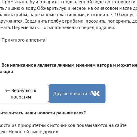
Промыть полбу и отварить в подсоленной воде до готовности 
ть лишнюю воду. Обжарить лук и чеснок на оливковом масле до
авить грибы, нарезанные пластинками, и готовить 7-10 минут, 
румянятся. Соединить полбу с грибами, посолить, поперчить, д
мата. Перемешать. Посыпать зеленью перед подачей.
Приятного аппетита!
Все написанное является личным мнением автора и может не
дакции
← Вернуться к
Другие новости в
новостям
ите читать наши новости раньше всех?
ости из приоритетных источников показываются на сайте
екс.Новостей выше других