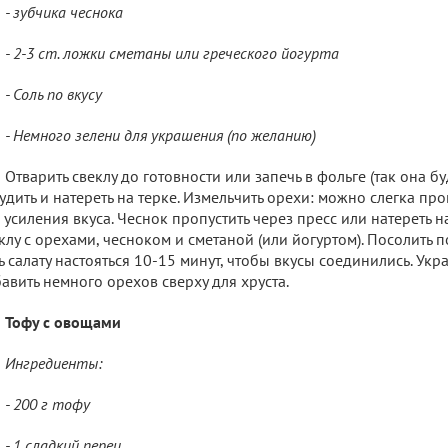
- зубчика чеснока
- 2-3 ст. ложки сметаны или греческого йогурта
- Соль по вкусу
- Немного зелени для украшения (по желанию)
Отварить свеклу до готовности или запечь в фольге (так она б
удить и натереть на терке. Измельчить орехи: можно слегка пр
 усиления вкуса. Чеснок пропустить через пресс или натереть н
клу с орехами, чесноком и сметаной (или йогуртом). Посолить п
ь салату настояться 10-15 минут, чтобы вкусы соединились. Укр
авить немного орехов сверху для хруста.
Тофу с овощами
Ингредиенты:
- 200 г тофу
- 1 сладкий перец