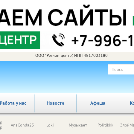
ООО "Регион центр", ИНН 4817003180
Работа у нас
Новости
Афиша
К
ый
AnaConda23
Loki
Музыкант
Politikkk
ЗлойМа
ор