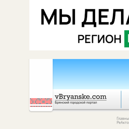
Главн
РеАкт