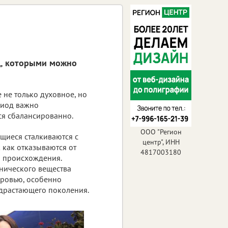
д, которыми можно
 не только духовное, но
ериод важно
ся сбалансированно.
ООО "Регион
ящиеся сталкиваются с
центр", ИНН
 как отказываются от
4817003180
о происхождения.
анического вещества
оровью, особенно
драстающего поколения.