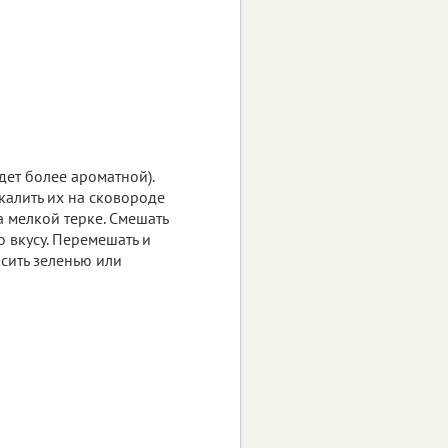
удет более ароматной).
окалить их на сковороде
а мелкой терке. Смешать
о вкусу. Перемешать и
асить зеленью или