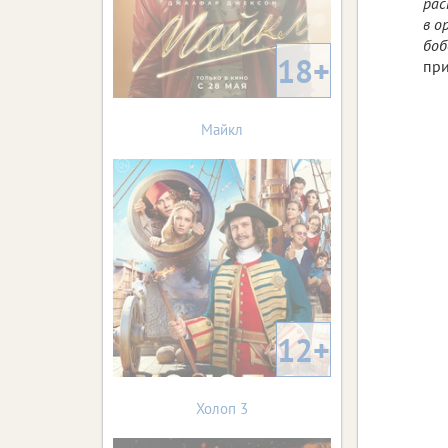
рас
в о
боб
18+
при
Майкл
12+
Холоп 3