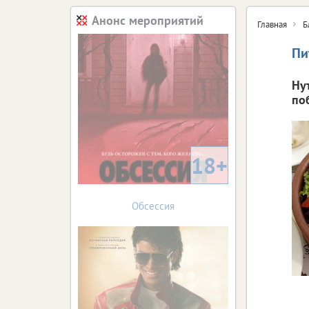
Анонс мероприятий
Главная
Б
Пи
Ну
по
18+
Обсессия