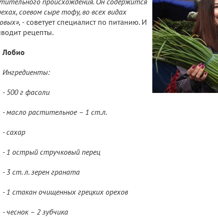
тительного происхождения. Он содержится
рехах, соевом сыре тофу, во всех видах
овых»,
- советует специалист по питанию. И
водит рецепты.
Лобио
Ингредиенты:
- 500 г фасоли
- масло растительное – 1 ст.л.
- сахар
- 1 острый стручковый перец
- 3 ст. л. зерен граната
- 1 стакан очищенных грецких орехов
- чеснок – 2 зубчика