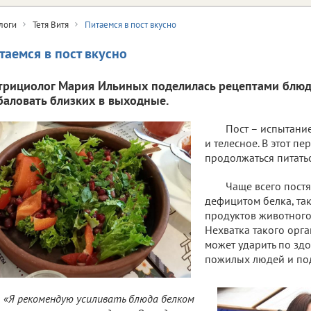
логи
Тетя Витя
Питаемся в пост вкусно
таемся в пост вкусно
трициолог Мария Ильиных поделилась рецептами блю
баловать близких в выходные.
Пост – испытание
и телесное. В этот п
продолжаться питать
Чаще всего пост
дефицитом белка, так
продуктов животног
Нехватка такого орг
может ударить по зд
пожилых людей и по
«Я рекомендую усиливать блюда белком