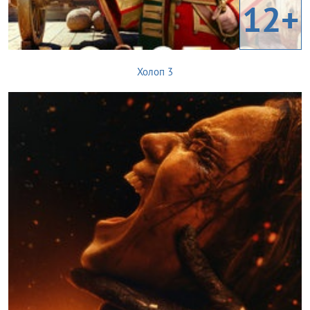
12+
Холоп 3