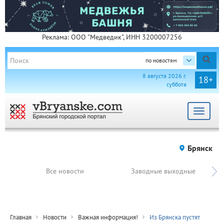
Реклама: ООО "Медведик", ИНН 3200007256
по новостям
8 августа 2026 г.
18+
суббота
Toggle
navigat
Брянск
Все новости
Заводные выходные
Главная
Новости
Важная информация!
Из Брянска пустят